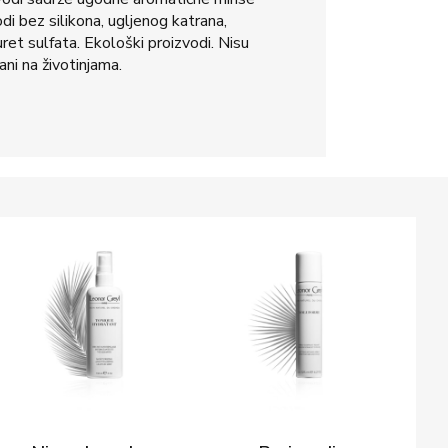
odi bez silikona, ugljenog katrana,
uret sulfata. Ekološki proizvodi. Nisu
ani na životinjama.