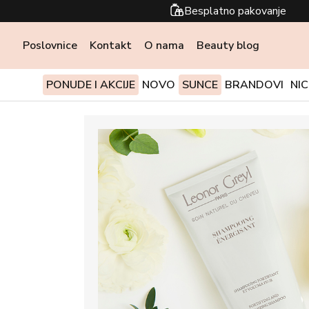
Besplatno pakovanje
Poslovnice
Kontakt
O nama
Beauty blog
PONUDE I AKCIJE
NOVO
SUNCE
BRANDOVI
NI