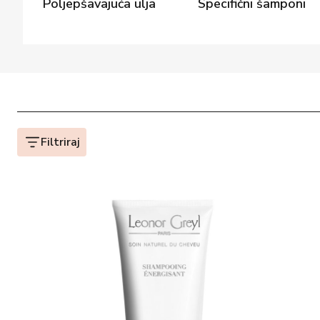
Poljepšavajuća ulja
Specifični šamponi
Filtriraj