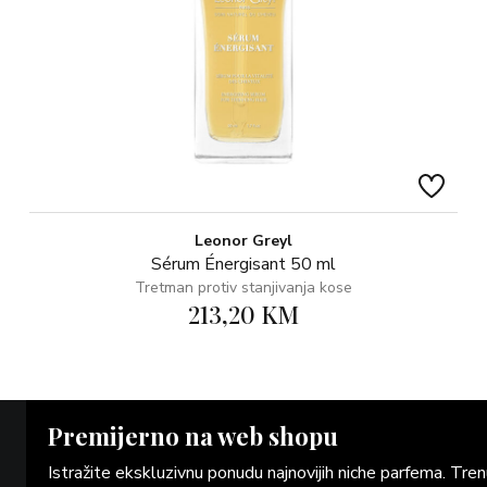
Leonor Greyl
Sérum Énergisant 50 ml
Tretman protiv stanjivanja kose
213,20 KM
Premijerno na web shopu
Istražite ekskluzivnu ponudu najnovijih niche parfema. Tr