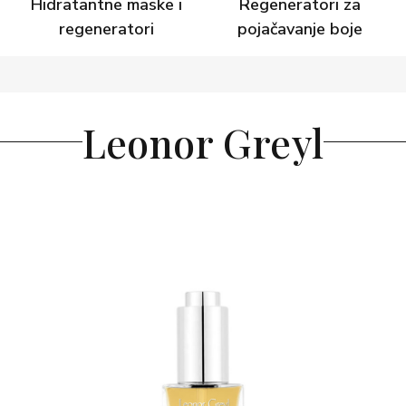
Hidratantne maske i
Regeneratori za
regeneratori
pojačavanje boje
Leonor Greyl