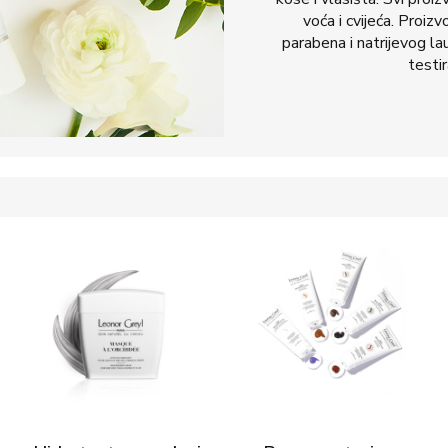
voća i cvijeća. Proizv
parabena i natrijevog la
testir