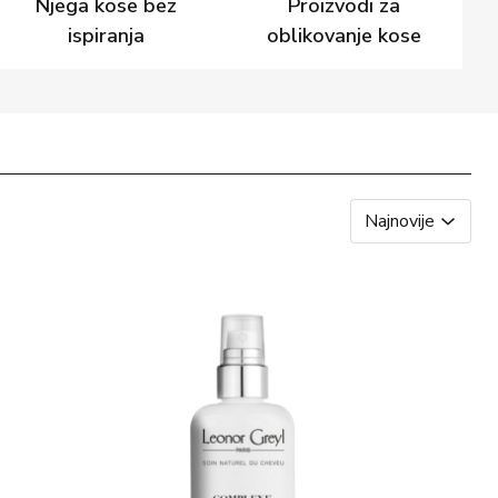
Njega kose bez
Proizvodi za
ispiranja
oblikovanje kose
Najnovije