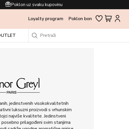
Poklon uz svaku kupovinu
Loyalty program
Poklon bon
OUTLET
anih, jedinstvenih visokokvalitetnih
vativni luksuzni proizvodi s vrhunskim
ojci najviše kvalitete. Jedinstveni
i posebno prilagođeni svim stanjima
zvodi sadrže ugodne aromatične mirise