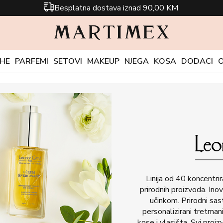
Besplatna dostava iznad 90,00 KM
CHE
PARFEMI
SETOVI
MAKEUP
NJEGA
KOSA
DODACI
Linija od 40 koncentrir
prirodnih proizvoda. Ino
učinkom. Prirodni sast
personalizirani tretman
kose i vlasišta. Svi proi