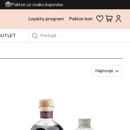
Poklon uz svaku kupovinu
Loyalty program
Poklon bon
OUTLET
Najnovije