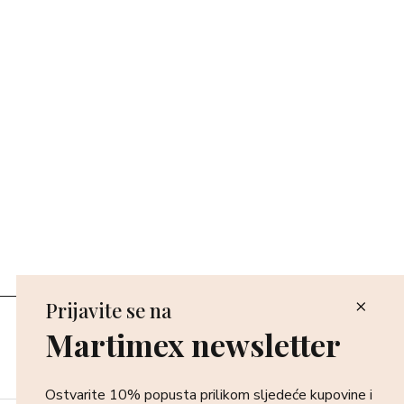
Prijavite se na
Poslovnice
Martimex newsletter
Povrat i reklamacija
Dostava i isporuka
Plaćanje robe
Ostvarite 10% popusta prilikom sljedeće kupovine i