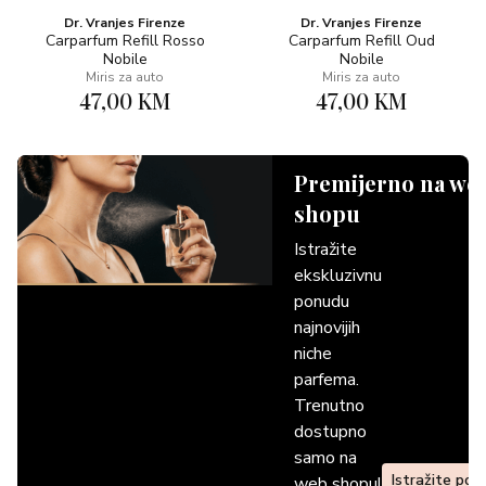
Dr. Vranjes Firenze
Dr. Vranjes Firenze
Carparfum Refill Rosso
Carparfum Refill Oud
Nobile
Nobile
Miris za auto
Miris za auto
47,00 KM
47,00 KM
Premijerno na we
shopu
Istražite
ekskluzivnu
ponudu
najnovijih
niche
parfema.
Trenutno
dostupno
samo na
Istražite pon
web shopu!