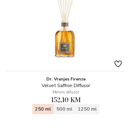
Dr. Vranjes Firenze
Velvet Saffron Diffusor
Mirisni difuzor
152,10 KM
250 ml
500 ml
1250 ml