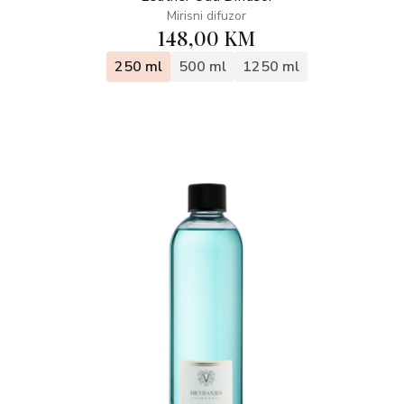
Mirisni difuzor
148,00 KM
250 ml
500 ml
1250 ml