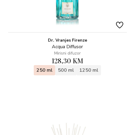
Dr. Vranjes Firenze
Acqua Diffusor
Mirisni difuzor
128,30 KM
250 ml
500 ml
1250 ml