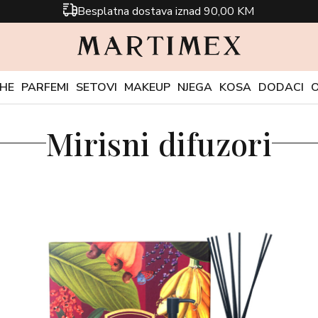
Besplatna dostava iznad 90,00 KM
CHE
PARFEMI
SETOVI
MAKEUP
NJEGA
KOSA
DODACI
Mirisni difuzori