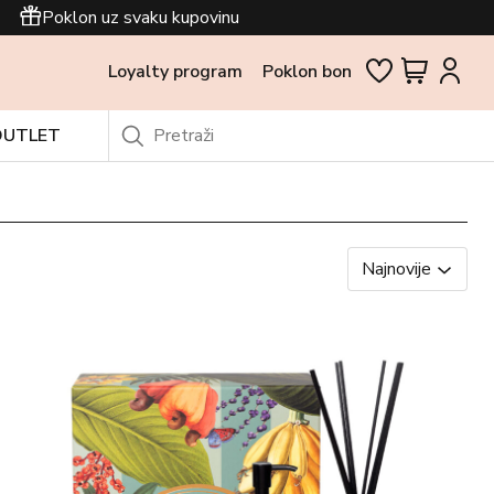
Poklon uz svaku kupovinu
Loyalty program
Poklon bon
OUTLET
Najnovije