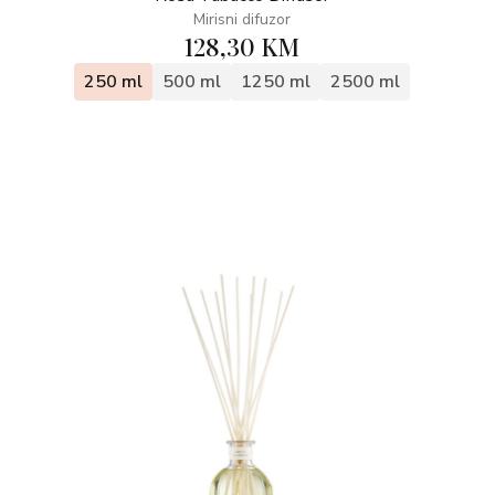
Mirisni difuzor
128,30 KM
250 ml
500 ml
1250 ml
2500 ml