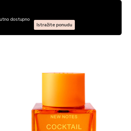
enutno dostupno
Istražite ponudu