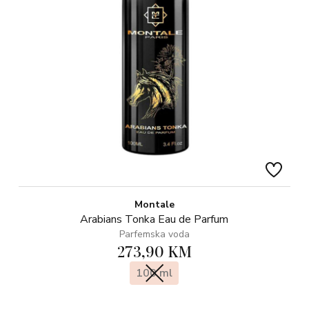
Montale
Arabians Tonka Eau de Parfum
Parfemska voda
273,90 KM
100 ml