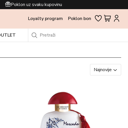
Poklon uz svaku kupovinu
Loyalty program
Poklon bon
OUTLET
Najnovije