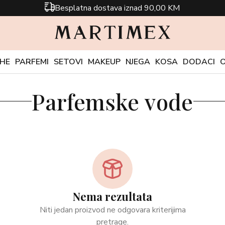
Besplatna dostava iznad 90,00 KM
CHE
PARFEMI
SETOVI
MAKEUP
NJEGA
KOSA
DODACI
Parfemske vode
Nema rezultata
Niti jedan proizvod ne odgovara kriterijima
pretrage.