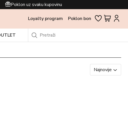
Poklon uz svaku kupovinu
Loyalty program
Poklon bon
OUTLET
Najnovije