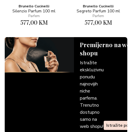
Brunello Cucinelli
Brunello Cucinelli
Silenzio Parfum 100 ml
Segreto Parfum 100 ml
Parfem
Parfem
577,00 KM
577,00 KM
Premijerno na we
shopu
Istražite
ekskluzivnu
ponudu
najnovijih
niche
parfema.
Trenutno
dostupno
samo na
Istražite pon
web shopu!