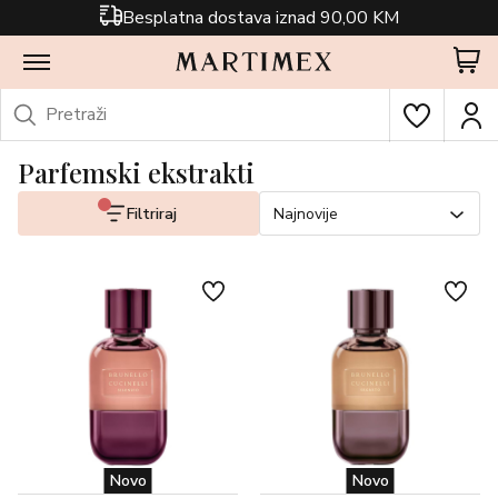
Besplatna dostava iznad 90,00 KM
Parfemski ekstrakti
Filtriraj
Najnovije
Novo
Novo