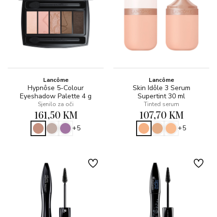
Lancôme
Lancôme
Hypnôse 5-Colour
Skin Idôle 3 Serum
Eyeshadow Palette 4 g
Supertint 30 ml
Sjenilo za oči
Tinted serum
161,50 KM
107,70 KM
+5
+5