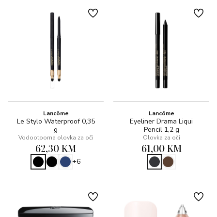
Lancôme
Lancôme
Le Stylo Waterproof 0,35
Eyeliner Drama Liqui
g
Pencil 1,2 g
Vodootporna olovka za oči
Olovka za oči
62,30 KM
61,00 KM
+6