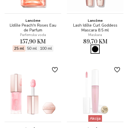
Lancôme
Lancôme
LIdôle Peach'n Roses Eau
Lash Idôle Curl Goddess
de Parfum
Mascara 8.5 ml
Parfemska voda
Maskara
157,90 KM
89,70 KM
25 ml
50 ml
100 ml
Akcija