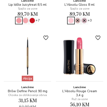
Lancôme
Lancôme
Lip Idôle Juicytreat 8,5 ml
L'Absolu Gloss 8 ml
Sjajilo za usne
Sjajilo za usne
89,70 KM
89,70 KM
+7
+3
Akcija
Lancôme
Lancôme
Brôw Define Pencil 90 mg
L'Absolu Rouge Cream
3,4 g
Olovka za oblikovanje obrva
31,15 KM
Ruž za usne
56,10 KM
62,30 KM