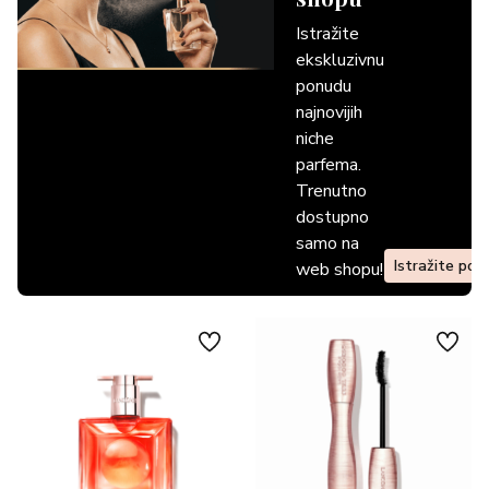
Istražite
ekskluzivnu
ponudu
najnovijih
niche
parfema.
Trenutno
dostupno
samo na
Istražite pon
web shopu!