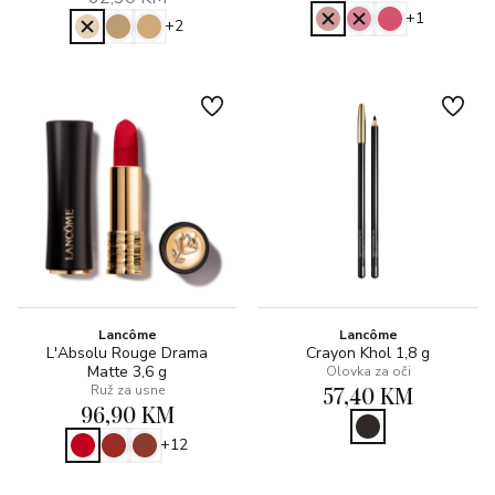
+1
+2
Lancôme
Lancôme
L'Absolu Rouge Drama
Crayon Khol 1,8 g
Matte 3,6 g
Olovka za oči
57,40 KM
Ruž za usne
96,90 KM
+12