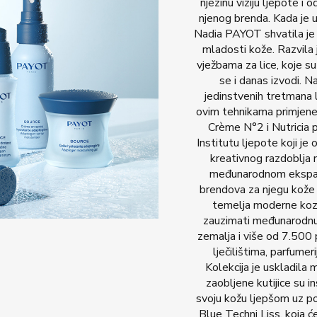
njezinu viziju ljepote i 
njenog brenda. Kada je 
Nadia PAYOT shvatila je 
mladosti kože. Razvila 
vježbama za lice, koje s
se i danas izvodi. N
jedinstvenih tretmana lj
ovim tehnikama primjene
Crème N°2 i Nutricia 
Institutu ljepote koji j
kreativnog razdoblja 
međunarodnom ekspanz
brendova za njegu kože ko
temelja moderne koz
zauzimati međunarodnu 
zemalja i više od 7.500 
lječilištima, parfume
Kolekcija je uskladila m
zaobljene kutijice su i
svoju kožu ljepšom uz p
Blue Techni Liss, koja će