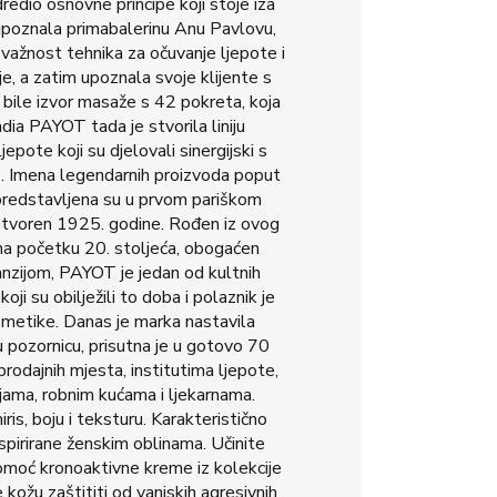
odredio osnovne principe koji stoje iza
upoznala primabalerinu Anu Pavlovu,
važnost tehnika za očuvanje ljepote i
je, a zatim upoznala svoje klijente s
u bile izvor masaže s 42 pokreta, koja
adia PAYOT tada je stvorila liniju
epote koji su djelovali sinergijski s
. Imena legendarnih proizvoda poput
predstavljena su u prvom pariškom
e otvoren 1925. godine. Rođen iz ovog
na početku 20. stoljeća, obogaćen
ijom, PAYOT je jedan od kultnih
ji su obilježili to doba i polaznik je
metike. Danas je marka nastavila
pozornicu, prisutna je u gotovo 70
prodajnih mjesta, institutima ljepote,
rijama, robnim kućama i ljekarnama.
iris, boju i teksturu. Karakteristično
nspirirane ženskim oblinama. Učinite
omoć kronoaktivne kreme iz kolekcije
 kožu zaštititi od vanjskih agresivnih