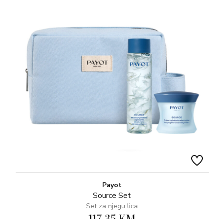
Payot
Source Set
Set za njegu lica
117,35 KM