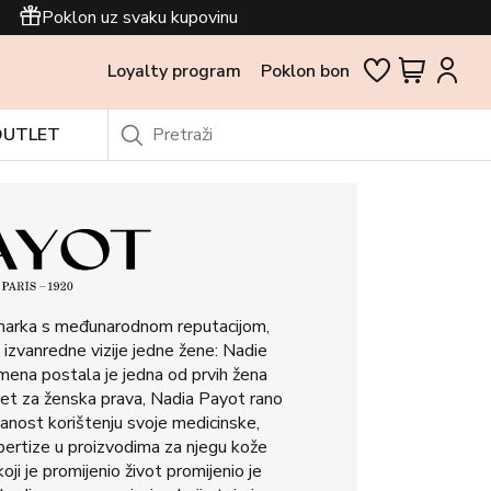
Poklon uz svaku kupovinu
Loyalty program
Poklon bon
OUTLET
arka s međunarodnom reputacijom,
izvanredne vizije jedne žene: Nadie
mena postala je jedna od prvih žena
kret za ženska prava, Nadia Payot rano
anost korištenju svoje medicinske,
pertize u proizvodima za njegu kože
koji je promijenio život promijenio je