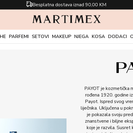
Besplatna dostava iznad 90,00 KM
CHE
PARFEMI
SETOVI
MAKEUP
NJEGA
KOSA
DODACI
PAYOT je kozmetička m
rođena 1920. godine iz 
Payot. Ispred svog vre
liječnika. Uključena u po
je pokazala svoju pred
znanstvene i biljne eks
koje je razvila. Susret 