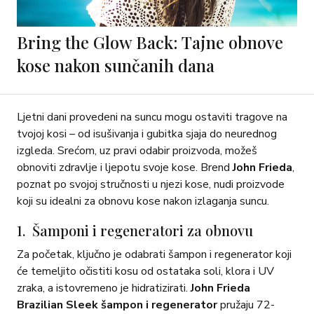
Bring the Glow Back: Tajne obnove
kose nakon sunčanih dana
Ljetni dani provedeni na suncu mogu ostaviti tragove na
tvojoj kosi – od isušivanja i gubitka sjaja do neurednog
izgleda. Srećom, uz pravi odabir proizvoda, možeš
obnoviti zdravlje i ljepotu svoje kose. Brend
John Frieda
,
poznat po svojoj stručnosti u njezi kose, nudi proizvode
koji su idealni za obnovu kose nakon izlaganja suncu.
1. Šamponi i regeneratori za obnovu
Za početak, ključno je odabrati šampon i regenerator koji
će temeljito očistiti kosu od ostataka soli, klora i UV
zraka, a istovremeno je hidratizirati.
John Frieda
Brazilian Sleek šampon i regenerator
pružaju 72-