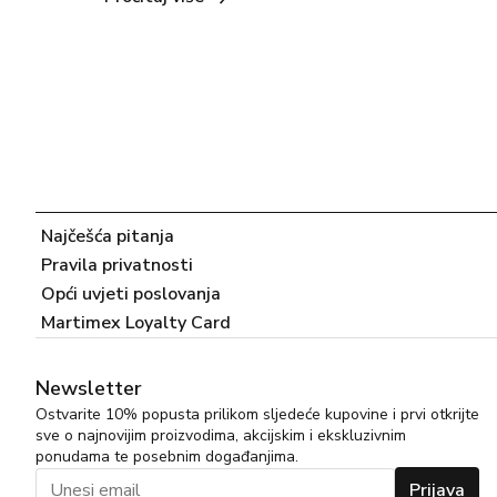
idealno vrijeme za uživanje u bogatim i 
intenzivnijim parfemima. Martimex.ba nudi širok 
asortiman parfema koji savršeno odgovaraju ovoj 
sezoni. 1. Memo Ithaque Eau de Parfum Memo 
Ithaque je unisex &hellip; <a 
href="https://martimex.ba/savjeti/">Continued</a
>
Najčešća pitanja
Pravila privatnosti
Opći uvjeti poslovanja
Martimex Loyalty Card
Newsletter
Ostvarite 10% popusta prilikom sljedeće kupovine i prvi otkrijte
sve o najnovijim proizvodima, akcijskim i ekskluzivnim
ponudama te posebnim događanjima.
Prijava