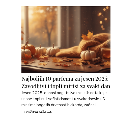
Dnevni look, svježina i lakoća &hellip; <a 
href="https://martimex.ba/savjeti/">Continued</a
>
Najboljih 10 parfema za jesen 2025:
Zavodljivi i topli mirisi za svaki dan
Jesen 2025. donosi bogatstvo mirisnih nota koje 
unose toplinu i sofisticiranost u svakodnevicu. S 
mirisima bogatih drvenastih akorda, začina i 
slatkastih nota poput vanilije, jesen postaje 
Pročitaj više