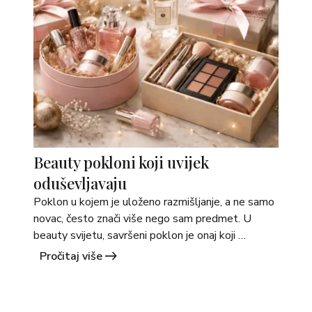
>
Beauty pokloni koji uvijek
oduševljavaju
Poklon u kojem je uloženo razmišljanje, a ne samo 
novac, često znači više nego sam predmet. U 
beauty svijetu, savršeni poklon je onaj koji 
kombinuje vizuelni dojam, miris, njegu i momenat. 
Pročitaj više
U nastavku donosim vodič kroz vrste beauty 
poklona koji su skoro pa uvijek dobitna 
kombinacija, i nekoliko konkretnih setova iz 