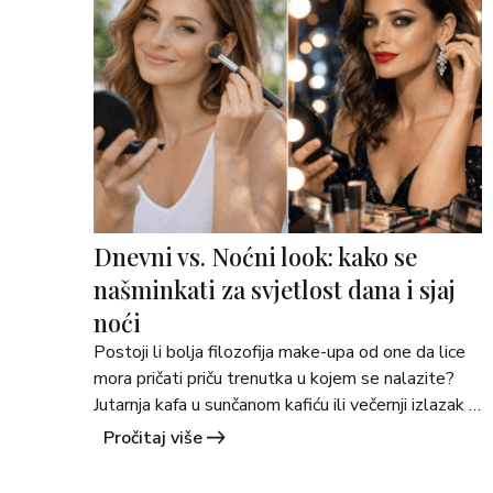
>
Dnevni vs. Noćni look: kako se
našminkati za svjetlost dana i sjaj
noći
Postoji li bolja filozofija make-upa od one da lice 
mora pričati priču trenutka u kojem se nalazite? 
Jutarnja kafa u sunčanom kafiću ili večernji izlazak 
s prijateljima, svaka prilika zaslužuje svoj look. 
Pročitaj više
Dnevni make-up nježan je poput jutarnjeg zraka, 
dok noćni može biti prava mala drama u boji i sjaju. 