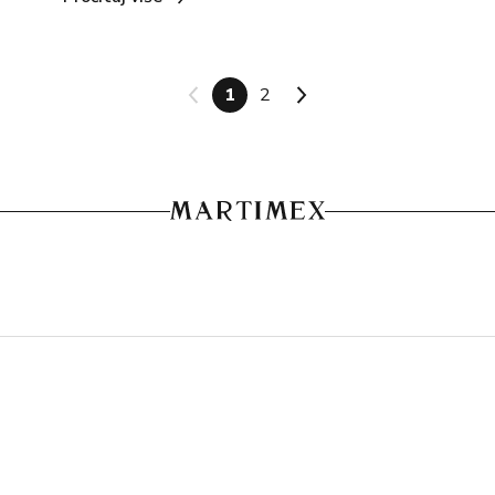
svoje kose. Brend John Frieda, poznat po svojoj 
stručnosti u njezi kose, nudi proizvode koji su 
idealni za obnovu kose nakon izlaganja suncu. 1.  
1
2
Šamponi &hellip; <a 
href="https://martimex.ba/savjeti/">Continued</a
>