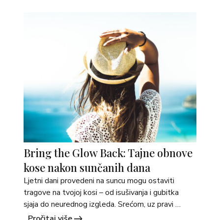
ponude Martimex koji su &hellip; <a 
href="https://martimex.ba/savjeti/">Continued</a
>
Bring the Glow Back: Tajne obnove
kose nakon sunčanih dana
Ljetni dani provedeni na suncu mogu ostaviti 
tragove na tvojoj kosi – od isušivanja i gubitka 
sjaja do neurednog izgleda. Srećom, uz pravi 
odabir proizvoda, možeš obnoviti zdravlje i ljepotu 
Pročitaj više