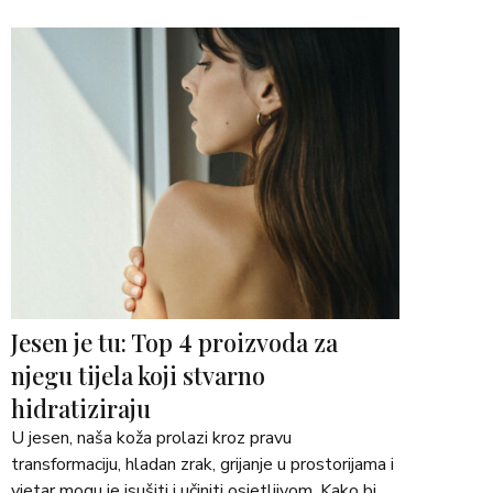
Naš cilj je &hellip; <a 
href="https://martimex.ba/savjeti/">Continued</a
>
Jesen je tu: Top 4 proizvoda za
njegu tijela koji stvarno
hidratiziraju
U jesen, naša koža prolazi kroz pravu 
transformaciju, hladan zrak, grijanje u prostorijama i 
vjetar mogu je isušiti i učiniti osjetljivom. Kako bi 