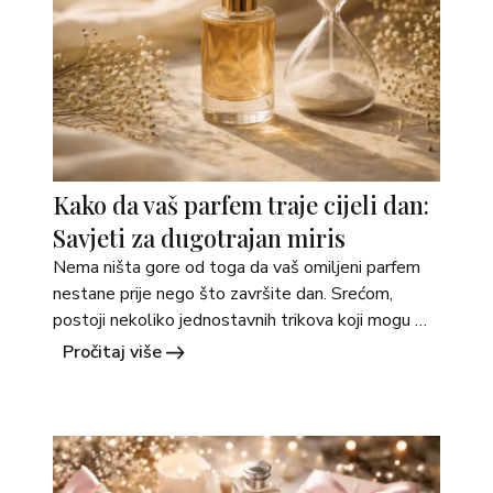
Kako da vaš parfem traje cijeli dan:
Savjeti za dugotrajan miris
Nema ništa gore od toga da vaš omiljeni parfem 
nestane prije nego što završite dan. Srećom, 
postoji nekoliko jednostavnih trikova koji mogu 
produžiti trajanje mirisa i učiniti da se osjećate 
Pročitaj više
svježe i samouvjereno tokom cijelog dana. 1. 
Nanesite parfem odmah nakon tuširanja Koža je 
najhidratiranija neposredno nakon tuširanja, što 
pomaže da parfem bolje upije i &hellip; <a 
href="https://martimex.ba/savjeti/">Continued</a