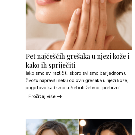
Pet najčešćih grešaka u njezi kože i
kako ih spriječiti
Iako smo svi različiti, skoro svi smo bar jednom u 
životu napravili neku od ovih grešaka u njezi kože, 
pogotovo kad smo u žurbi ili želimo “prebrzo” 
rješenje. Te greške mogu utjecati na ten, osjećaj 
Pročitaj više
kože i dugoročno zdravlje kože. U nastavku 
donosimo pet najčešćih grešaka i prijedloge što 
raditi umjesto toga. 1. Preskakanje SPF-a &hellip; 
<a 
href="https://martimex.ba/savjeti/">Continued</a