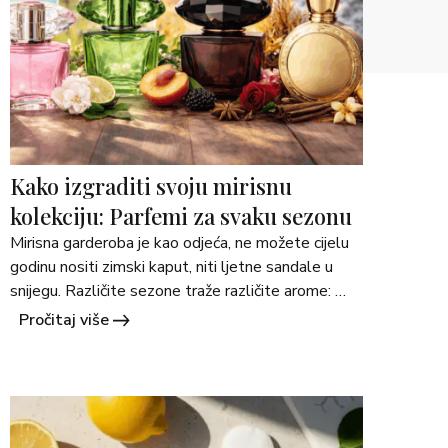
Kako izgraditi svoju mirisnu
kolekciju: Parfemi za svaku sezonu
Mirisna garderoba je kao odjeća, ne možete cijelu 
godinu nositi zimski kaput, niti ljetne sandale u 
snijegu. Različite sezone traže različite arome: 
svježe, cvjetne, začinske, tople… Ovdje su savjeti 
Pročitaj više
kako složiti parfemsku kolekciju koja prati 
godišnja doba iz Martimex ponude. Proljeće: Miris 
buđenja i svježine Proljeće je sezona kada sve 
počinje ispočetka. Zrak postaje lakši, &hellip; <a 
href="https://martimex.ba/savjeti/">Continued</a