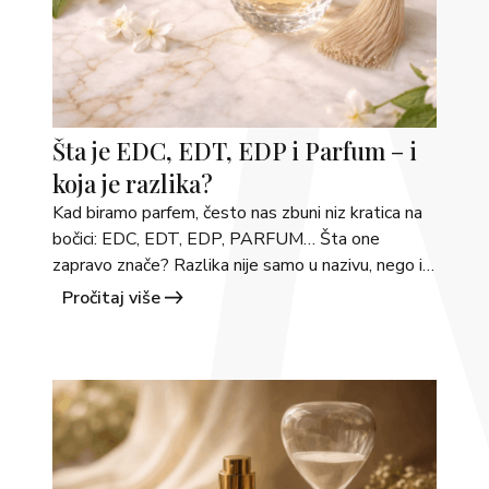
Šta je EDC, EDT, EDP i Parfum – i
koja je razlika?
Kad biramo parfem, često nas zbuni niz kratica na 
bočici: EDC, EDT, EDP, PARFUM… Šta one 
zapravo znače? Razlika nije samo u nazivu, nego i 
u koncentraciji mirisnih ulja, intenzitetu i trajanju 
Pročitaj više
mirisa. Evo kratkog vodiča. 1. EDC – Eau de 
Cologne  Koncentracija: 2–5% mirisnih ulja.  
Trajanje: oko 1–2 sata.  Karakter: vrlo lagan, svjež 
i &hellip; <a 
href="https://martimex.ba/savjeti/">Continued</a
>