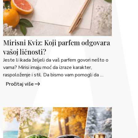
Mirisni Kviz: Koji parfem odgovara
vašoj ličnosti?
Jeste li ikada željeli da vaš parfem govori nešto o 
vama? Mirisi imaju moć da izraze karakter, 
raspoloženje i stil. Da bismo vam pomogli da 
pronađete svoj “mirisni odraz”, napravili smo mali 
Pročitaj više
Perfume Personality Quiz. Odgovorite na pitanja i 
saznajte koji parfem iz Martimex.ba najbolje 
odgovara vašoj ličnosti! 1. Kako biste opisali svoj 
stil? a) &hellip; <a 
href="https://martimex.ba/savjeti/">Continued</a
>