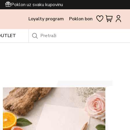
Poklon uz svaku kupovinu
Loyalty program
Poklon bon
OUTLET