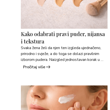
Kako odabrati pravi puder, nijansa
i tekstura
Svaka žena želi da njen ten izgleda ujednačeno, 
prirodno i svježe, a do toga se dolazi pravilnim 
izborom pudera. Naizgled jednostavan korak u 
make-up rutini često izaziva nedoumice: koju 
Pročitaj više
nijansu izabrati? Koju teksturu? U nastavku 
donosimo vodič, korak po korak, te nekoliko 
preporuka iz ponude Martimex-a koje vam mogu 
pomoći da donesete najbolju odluku. 1. &hellip; 
<a 
href="https://martimex.ba/savjeti/">Continued</a
>