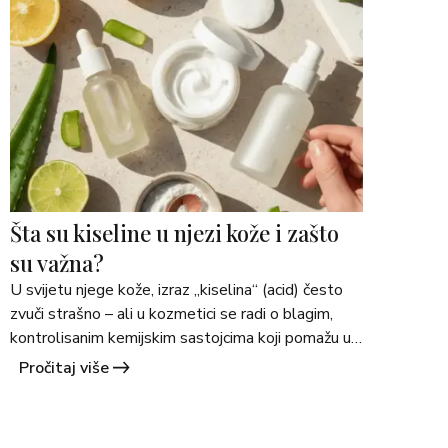
>
Šta su kiseline u njezi kože i zašto
su važna?
U svijetu njege kože, izraz „kiselina“ (acid) često 
zvuči strašno – ali u kozmetici se radi o blagim, 
kontrolisanim kemijskim sastojcima koji pomažu u 
obnavljanju, eksfolijaciji i poboljšanju teksture 
Pročitaj više
kože. One mogu djelovati na mrtve ćelije kože, 
hiperpigmentaciju, akne, fine linije i više, zavisno 
od vrste kiseline, njene koncentracije i pH formule. 