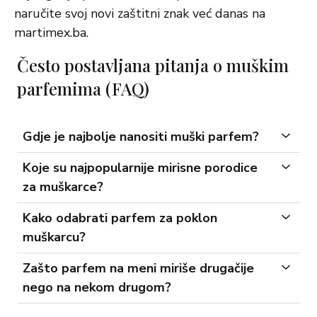
naručite svoj novi zaštitni znak već danas na
martimex.ba.
Često postavljana pitanja o muškim
parfemima (FAQ)
Gdje je najbolje nanositi muški parfem?
Koje su najpopularnije mirisne porodice
za muškarce?
Kako odabrati parfem za poklon
muškarcu?
Zašto parfem na meni miriše drugačije
nego na nekom drugom?