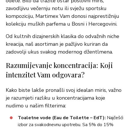
odete. Bilo da tražite oštar poslovni miris,
zavodljivu večernju notu ili svježu sportsku
kompoziciju, Martimex Vam donosi najprestižniju
kolekciju muških parfema u Bosni i Hercegovini.
Od kultnih dizajnerskih klasika do odvažnih niche
kreacija, naš asortiman je pažljivo kuriran da
zadovolji ukus svakog modernog džentlmena.
Razumijevanje koncentracija: Koji
intenzitet Vam odgovara?
Kako biste lakše pronašli svoj idealan miris, važno
je razumjeti razliku u koncentracijama koje
nudimo u našim filterima:
Toaletne vode (Eau de Toilette – EdT):
Najčešći
izbor za svakodnevnu upotrebu. Sa 5% do 15%