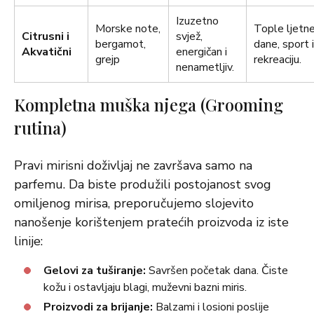
Izuzetno
Morske note,
Tople ljetn
Citrusni i
svjež,
bergamot,
dane, sport i
Akvatični
energičan i
grejp
rekreaciju.
nenametljiv.
Kompletna muška njega (Grooming
rutina)
Pravi mirisni doživljaj ne završava samo na
parfemu. Da biste produžili postojanost svog
omiljenog mirisa, preporučujemo slojevito
nanošenje korištenjem pratećih proizvoda iz iste
linije:
Gelovi za tuširanje:
Savršen početak dana. Čiste
kožu i ostavljaju blagi, muževni bazni miris.
Proizvodi za brijanje:
Balzami i losioni poslije