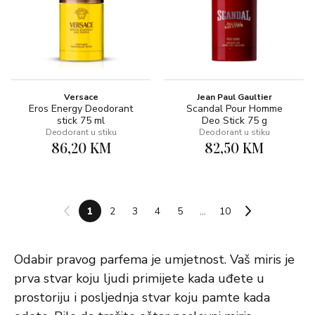
Versace
Jean Paul Gaultier
Eros Energy Deodorant
Scandal Pour Homme
stick 75 ml
Deo Stick 75 g
Deodorant u stiku
Deodorant u stiku
86,20 KM
82,50 KM
1
2
3
4
5
...
10
Odabir pravog parfema je umjetnost. Vaš miris je
prva stvar koju ljudi primijete kada uđete u
prostoriju i posljednja stvar koju pamte kada