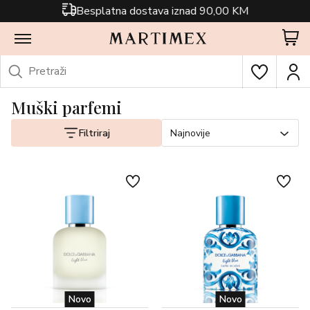
Besplatna dostava iznad 90,00 KM
Muški parfemi
Filtriraj
Najnovije
Novo
Novo