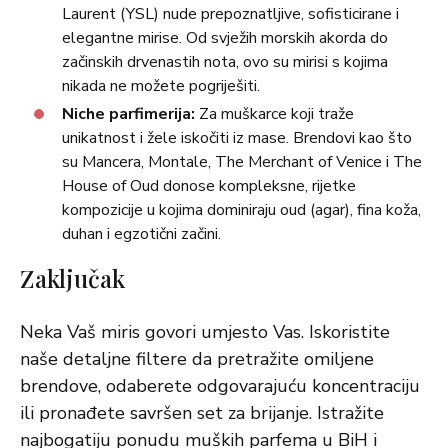
Laurent (YSL) nude prepoznatljive, sofisticirane i
elegantne mirise. Od svježih morskih akorda do
začinskih drvenastih nota, ovo su mirisi s kojima
nikada ne možete pogriješiti.
Niche parfimerija:
Za muškarce koji traže
unikatnost i žele iskočiti iz mase. Brendovi kao što
su Mancera, Montale, The Merchant of Venice i The
House of Oud donose kompleksne, rijetke
kompozicije u kojima dominiraju oud (agar), fina koža,
duhan i egzotični začini.
Zaključak
Neka Vaš miris govori umjesto Vas. Iskoristite
naše detaljne filtere da pretražite omiljene
brendove, odaberete odgovarajuću koncentraciju
ili pronađete savršen set za brijanje. Istražite
najbogatiju ponudu muških parfema u BiH i