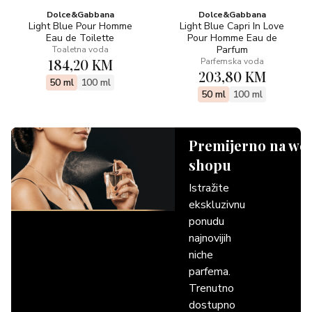
Dolce&Gabbana
Dolce&Gabbana
Light Blue Pour Homme
Light Blue Capri In Love
Eau de Toilette
Pour Homme Eau de
Parfum
Toaletna voda
184,20 KM
Parfemska voda
203,80 KM
50 ml
100 ml
50 ml
100 ml
Premijerno na we
shopu
Istražite
ekskluzivnu
ponudu
najnovijih
niche
parfema.
Trenutno
dostupno