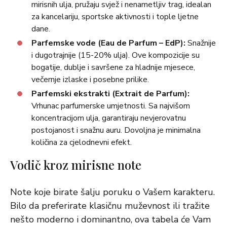
mirisnih ulja, pružaju svjež i nenametljiv trag, idealan
za kancelariju, sportske aktivnosti i tople ljetne
dane.
Parfemske vode (Eau de Parfum – EdP):
Snažnije
i dugotrajnije (15-20% ulja). Ove kompozicije su
bogatije, dublje i savršene za hladnije mjesece,
večernje izlaske i posebne prilike.
Parfemski ekstrakti (Extrait de Parfum):
Vrhunac parfumerske umjetnosti. Sa najvišom
koncentracijom ulja, garantiraju nevjerovatnu
postojanost i snažnu auru. Dovoljna je minimalna
količina za cjelodnevni efekt.
Vodič kroz mirisne note
Note koje birate šalju poruku o Vašem karakteru.
Bilo da preferirate klasičnu muževnost ili tražite
nešto moderno i dominantno, ova tabela će Vam