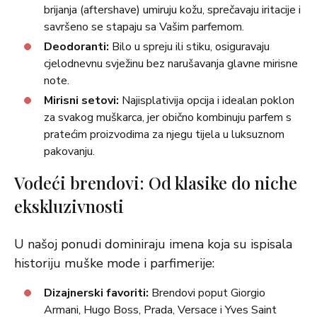
brijanja (aftershave) umiruju kožu, sprečavaju iritacije i
savršeno se stapaju sa Vašim parfemom.
Deodoranti:
Bilo u spreju ili stiku, osiguravaju
cjelodnevnu svježinu bez narušavanja glavne mirisne
note.
Mirisni setovi:
Najisplativija opcija i idealan poklon
za svakog muškarca, jer obično kombinuju parfem s
pratećim proizvodima za njegu tijela u luksuznom
pakovanju.
Vodeći brendovi: Od klasike do niche
ekskluzivnosti
U našoj ponudi dominiraju imena koja su ispisala
historiju muške mode i parfimerije:
Dizajnerski favoriti:
Brendovi poput Giorgio
Armani, Hugo Boss, Prada, Versace i Yves Saint