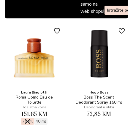
samo na
Istražite pon
web shopu!
Laura Biagiotti
Hugo Boss
Roma Uomo Eau de
Boss The Scent
Toilette
Deodorant Spray 150 ml
Toaletna voda
Deodorant u stiku
151,65 KM
72,85 KM
75 ml
40 ml