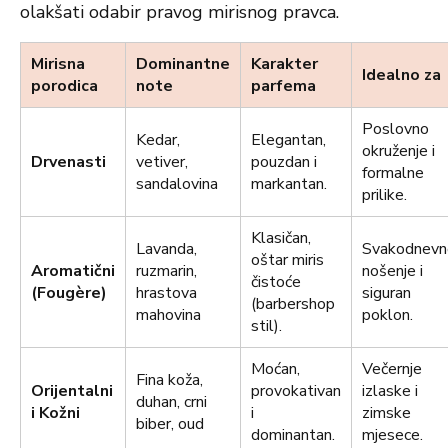
olakšati odabir pravog mirisnog pravca.
Mirisna
Dominantne
Karakter
Idealno za
porodica
note
parfema
Poslovno
Kedar,
Elegantan,
okruženje i
Drvenasti
vetiver,
pouzdan i
formalne
sandalovina
markantan.
prilike.
Klasičan,
Lavanda,
Svakodnevn
oštar miris
Aromatični
ruzmarin,
nošenje i
čistoće
(Fougère)
hrastova
siguran
(barbershop
mahovina
poklon.
stil).
Moćan,
Večernje
Fina koža,
Orijentalni
provokativan
izlaske i
duhan, crni
i Kožni
i
zimske
biber, oud
dominantan.
mjesece.