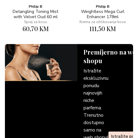
Philip B
Philip B
Detangling Toning Mist
Weightless Mega Curl
with Velvet Oud 60 ml
Enhancer 178ml
Sprej za kosu
Krema za oblikovanje kose
60,70 KM
111,50 KM
Premijerno na we
shopu
Istražite
ekskluzivnu
ponudu
najnovijih
niche
parfema.
Trenutno
dostupno
samo na
Istražite pon
web shopu!