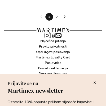
1
2
Najčešća pitanja
Pravila privatnosti
Opći uvjeti poslovanja
Martimex Loyalty Card
Poslovnice
Povrat i reklamacija
Dostava i isporuka
Plaćanje robe
Prijavite se na
Martimex newsletter
Newsletter
Ostvarite 10% popusta prilikom sljedeće kupovine i prvi otkrijte
Ostvarite 10% popusta prilikom sljedeće kupovine i
sve o najnovijim proizvodima, akcijskim i ekskluzivnim