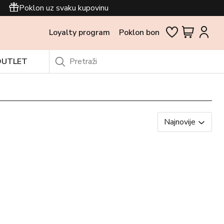
Poklon uz svaku kupovinu
Loyalty program
Poklon bon
OUTLET
Najnovije