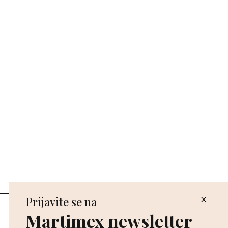
Prijavite se na
Poslovnice
Martimex newsletter
Povrat i reklamacija