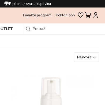
Poklon uz svaku kupovinu
Loyalty program
Poklon bon
OUTLET
Najnovije