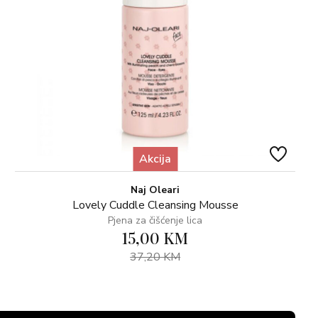
Akcija
Naj Oleari
Lovely Cuddle Cleansing Mousse
Pjena za čišćenje lica
15,00 KM
37,20 KM