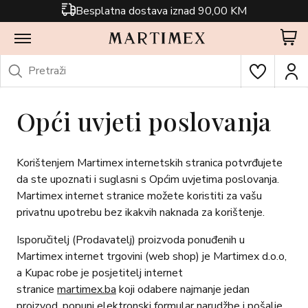
Besplatna dostava iznad 90,00 KM
Opći uvjeti poslovanja
Korištenjem Martimex internetskih stranica potvrđujete
da ste upoznati i suglasni s Općim uvjetima poslovanja.
Martimex internet stranice možete koristiti za vašu
privatnu upotrebu bez ikakvih naknada za korištenje.
Isporučitelj (Prodavatelj) proizvoda ponuđenih u
Martimex internet trgovini (web shop) je Martimex d.o.o,
a Kupac robe je posjetitelj internet
stranice
martimex.ba
koji odabere najmanje jedan
proizvod, popuni elektronski formular narudžbe i pošalje