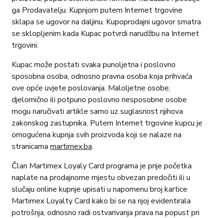
ga Prodavatelju. Kupnjom putem Internet trgovine
sklapa se ugovor na daljinu. Kupoprodajni ugovor smatra
se sklopljenim kada Kupac potvrdi narudžbu na Internet
trgovini.
Kupac može postati svaka punoljetna i poslovno
sposobna osoba, odnosno pravna osoba koja prihvaća
ove opće uvjete poslovanja. Maloljetne osobe,
djelomično ili potpuno poslovno nesposobne osobe
mogu naručivati artikle samo uz suglasnost njihova
zakonskog zastupnika. Putem Internet trgovine kupcu je
omogućena kupnja svih proizvoda koji se nalaze na
stranicama
martimex.ba
.
Član Martimex Loyaly Card programa je prije početka
naplate na prodajnome mjestu obvezan predočiti ili u
slučaju online kupnje upisati u napomenu broj kartice
Martimex Loyalty Card kako bi se na njoj evidentirala
potrošnja, odnosno radi ostvarivanja prava na popust pri