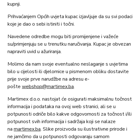
kupnji.
Prihvaćanjem Općih uvjeta kupac izjavljuje da su svi podaci
koje je dao o sebi istiniti i točni.
Navedene odredbe mogu biti promijenjene i važeće
su/primjenjuju se u trenutku naručivanja. Kupac je obvezan
napraviti uvid u ažuriranja.
Molimo da nam svoje eventualno neslaganje s uvjetima
bilo u cijelosti ili djelomice u pismenom obliku dostavite
prije svoje prve narudžbe na adresu e-
pošte
webshop@martimex.ba
.
Martimex d.o.o. nastojat će osigurati maksimalnu točnost
informacija i podataka na ovoj web stranici, ali se u
potpunosti odriče bilo kakve odgovornosti za točnost i/ili
potpunost svih informacija i sadržaja koji se nalaze
na
martimex.ba
. Slike proizvoda su ilustrativne prirode i
ne jamčimo da u potpunosti odgovaraju samom