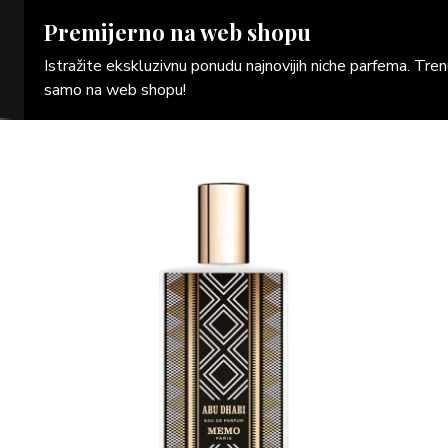
Premijerno na web shopu
Istražite ekskluzivnu ponudu najnovijih niche parfema. Tr
samo na web shopu!