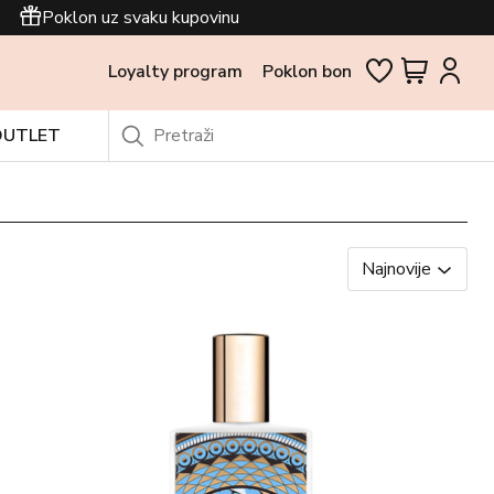
Poklon uz svaku kupovinu
Loyalty program
Poklon bon
OUTLET
Najnovije