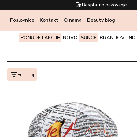
Besplatno pakovanje
Poslovnice
Kontakt
O nama
Beauty blog
PONUDE I AKCIJE
NOVO
SUNCE
BRANDOVI
NI
Filtriraj