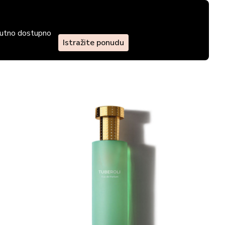
enutno dostupno
Istražite ponudu