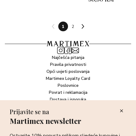
1
2
Najčešća pitanja
Pravila privatnosti
Opći uvjeti poslovanja
Martimex Loyalty Card
Poslovnice
Povrat i reklamacija
Dostava i isporuka
Plaćanje robe
Prijavite se na
Martimex newsletter
Newsletter
Ostvarite 10% popusta prilikom sljedeće kupovine i prvi otkrijte
Ostvarite 10% popusta prilikom sljedeće kupovine i