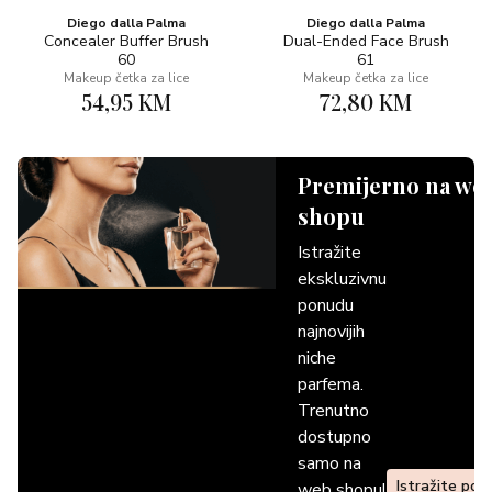
Diego dalla Palma
Diego dalla Palma
Concealer Buffer Brush
Dual-Ended Face Brush
60
61
Makeup četka za lice
Makeup četka za lice
54,95 KM
72,80 KM
Premijerno na we
shopu
Istražite
ekskluzivnu
ponudu
najnovijih
niche
parfema.
Trenutno
dostupno
samo na
Istražite pon
web shopu!