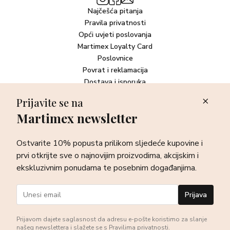
Najčešća pitanja
Pravila privatnosti
Opći uvjeti poslovanja
Martimex Loyalty Card
Poslovnice
Povrat i reklamacija
Dostava i isporuka
Plaćanje robe
Prijavite se na
Martimex newsletter
Newsletter
Ostvarite 10% popusta prilikom sljedeće kupovine i prvi otkrijte
Ostvarite 10% popusta prilikom sljedeće kupovine i
sve o najnovijim proizvodima, akcijskim i ekskluzivnim
ponudama te posebnim događanjima.
prvi otkrijte sve o najnovijim proizvodima, akcijskim i
ekskluzivnim ponudama te posebnim događanjima.
Prijava
Prijava
Prijavom dajete saglasnost da adresu e-pošte koristimo za slanje
našeg newslettera i slažete se s
Pravilima privatnosti
.