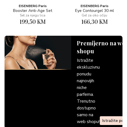
EISENBERG Paris
EISENBERG Paris
Booster Anti-Age Set
Eye Contourgel 30 ml
Set za njegu lica
Gel za oko očiju
199,50 KM
166,30 KM
Premijerno na we
shopu
Istražite
ekskluzivnu
ponudu
najnovijih
niche
parfema.
Trenutno
dostupno
samo na
Istražite pon
web shopu!