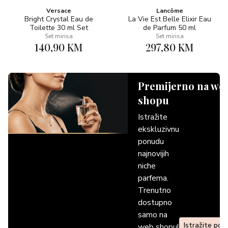
Versace
Lancôme
Bright Crystal Eau de
La Vie Est Belle Elixir Eau
Toilette 30 ml Set
de Parfum 50 ml
Set mirisa
Set mirisa
140,90 KM
297,80 KM
Premijerno na we
shopu
Istražite
ekskluzivnu
ponudu
najnovijih
niche
parfema.
Trenutno
dostupno
samo na
Istražite pon
web shopu!