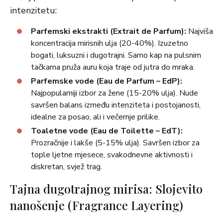
intenzitetu:
Parfemski ekstrakti (Extrait de Parfum):
Najviša
koncentracija mirisnih ulja (20-40%). Izuzetno
bogati, luksuzni i dugotrajni. Samo kap na pulsnim
tačkama pruža auru koja traje od jutra do mraka.
Parfemske vode (Eau de Parfum – EdP):
Najpopularniji izbor za žene (15-20% ulja). Nude
savršen balans između intenziteta i postojanosti,
idealne za posao, ali i večernje prilike.
Toaletne vode (Eau de Toilette – EdT):
Prozračnije i lakše (5-15% ulja). Savršen izbor za
tople ljetne mjesece, svakodnevne aktivnosti i
diskretan, svjež trag.
Tajna dugotrajnog mirisa: Slojevito
nanošenje (Fragrance Layering)