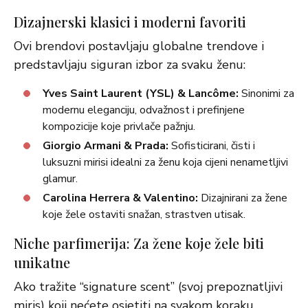
Dizajnerski klasici i moderni favoriti
Ovi brendovi postavljaju globalne trendove i
predstavljaju siguran izbor za svaku ženu:
Yves Saint Laurent (YSL) & Lancôme:
Sinonimi za
modernu eleganciju, odvažnost i prefinjene
kompozicije koje privlače pažnju.
Giorgio Armani & Prada:
Sofisticirani, čisti i
luksuzni mirisi idealni za ženu koja cijeni nenametljivi
glamur.
Carolina Herrera & Valentino:
Dizajnirani za žene
koje žele ostaviti snažan, strastven utisak.
Niche parfimerija: Za žene koje žele biti
unikatne
Ako tražite “signature scent” (svoj prepoznatljivi
miris) koji nećete osjetiti na svakom koraku,