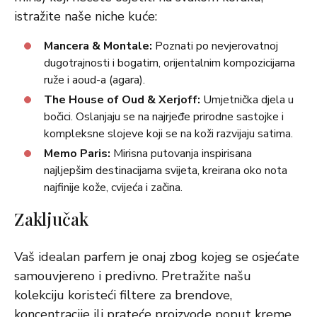
istražite naše niche kuće:
Mancera & Montale:
Poznati po nevjerovatnoj
dugotrajnosti i bogatim, orijentalnim kompozicijama
ruže i aoud-a (agara).
The House of Oud & Xerjoff:
Umjetnička djela u
bočici. Oslanjaju se na najrjeđe prirodne sastojke i
kompleksne slojeve koji se na koži razvijaju satima.
Memo Paris:
Mirisna putovanja inspirisana
najljepšim destinacijama svijeta, kreirana oko nota
najfinije kože, cvijeća i začina.
Zaključak
Vaš idealan parfem je onaj zbog kojeg se osjećate
samouvjereno i predivno. Pretražite našu
kolekciju koristeći filtere za brendove,
koncentracije ili prateće proizvode poput kreme