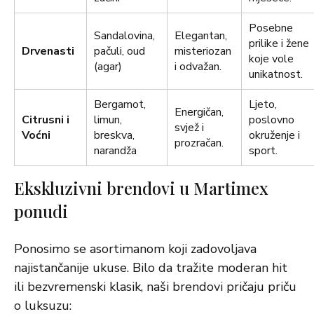
Posebne
Sandalovina,
Elegantan,
prilike i žene
Drvenasti
pačuli, oud
misteriozan
koje vole
(agar)
i odvažan.
unikatnost.
Bergamot,
Ljeto,
Energičan,
Citrusni i
limun,
poslovno
svjež i
Voćni
breskva,
okruženje i
prozračan.
narandža
sport.
Ekskluzivni brendovi u Martimex
ponudi
Ponosimo se asortimanom koji zadovoljava
najistančanije ukuse. Bilo da tražite moderan hit
ili bezvremenski klasik, naši brendovi pričaju priču
o luksuzu: