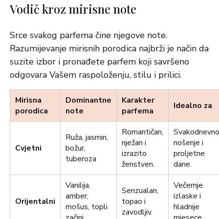
Vodič kroz mirisne note
Srce svakog parfema čine njegove note.
Razumijevanje mirisnih porodica najbrži je način da
suzite izbor i pronađete parfem koji savršeno
odgovara Vašem raspoloženju, stilu i prilici.
Mirisna
Dominantne
Karakter
Idealno za
porodica
note
parfema
Romantičan,
Svakodnevn
Ruža, jasmin,
nježan i
nošenje i
Cvjetni
božur,
izrazito
proljetne
tuberoza
ženstven.
dane.
Vanilija,
Večernje
Senzualan,
amber,
izlaske i
Orijentalni
topao i
mošus, topli
hladnije
zavodljiv.
začini
mjesece.