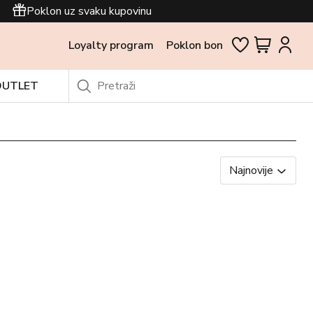
Poklon uz svaku kupovinu
Loyalty program
Poklon bon
OUTLET
Najnovije