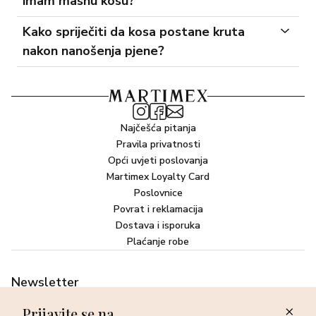
imam masnu kosu?
Kako spriječiti da kosa postane kruta
nakon nanošenja pjene?
Najčešća pitanja
Pravila privatnosti
Opći uvjeti poslovanja
Martimex Loyalty Card
Poslovnice
Povrat i reklamacija
Dostava i isporuka
Plaćanje robe
Newsletter
Ostvarite 10% popusta prilikom sljedeće kupovine i prvi otkrijte
Prijavite se na
sve o najnovijim proizvodima, akcijskim i ekskluzivnim