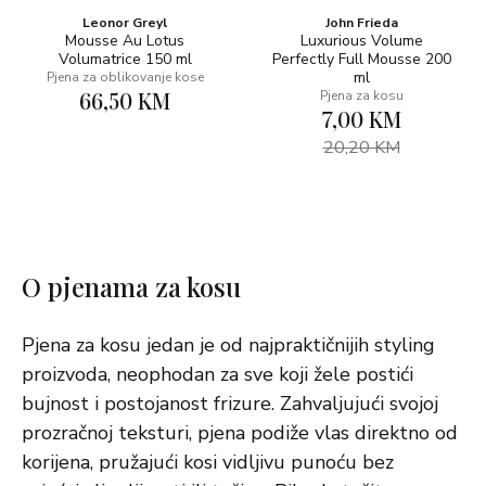
Leonor Greyl
John Frieda
Mousse Au Lotus
Luxurious Volume
Volumatrice 150 ml
Perfectly Full Mousse 200
ml
Pjena za oblikovanje kose
66,50 KM
Pjena za kosu
7,00 KM
20,20 KM
O pjenama za kosu
Pjena za kosu jedan je od najpraktičnijih styling
proizvoda, neophodan za sve koji žele postići
bujnost i postojanost frizure. Zahvaljujući svojoj
prozračnoj teksturi, pjena podiže vlas direktno od
korijena, pružajući kosi vidljivu punoću bez