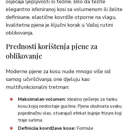
osjećaja ljepljivosti ili težine. Bilo da težite
elegantno isfeniranoj kosi sa volumenom ili želite
definisane, elastične kovrdže otporne na vlagu,
kvalitetna pjena je ključni korak u Vašoj rutini
oblikovanja.
Prednosti korištenja pjene za
oblikovanje
Moderne pjene za kosu nude mnogo više od
samog učvršćivanja; one djeluju kao
multifunkcionalni tretman:
Maksimalan volumen:
Idealno rješenje za tanku
kosu kojoj nedostaje gustina. Pjena obuhvata svaku
pojedinačnu vlas, stvarajući efekat bujnije frizure koji
traje satima.
Definicija kovrdžave kose:
Formule