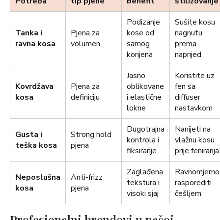
Potreba
tip pjene
benefit
stilizovanje
Podizanje
Sušite kosu
Tanka i
Pjena za
kose od
nagnutu
ravna kosa
volumen
samog
prema
korijena
naprijed
Jasno
Koristite uz
Kovrdžava
Pjena za
oblikovane
fen sa
kosa
definiciju
i elastične
diffuser
lokne
nastavkom
Dugotrajna
Nanijeti na
Gusta i
Strong hold
kontrola i
vlažnu kosu
teška kosa
pjena
fiksiranje
prije feniranja
Zaglađena
Ravnomjerno
Neposlušna
Anti-frizz
tekstura i
rasporediti
kosa
pjena
visoki sjaj
češljem
Profesionalni brendovi u našoj