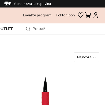
Poklon uz svaku kupovinu
Loyalty program
Poklon bon
OUTLET
Najnovije