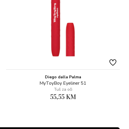
Diego dalla Palma
MyToyBoy Eyeliner 51
Tuš za oči
55,55 KM