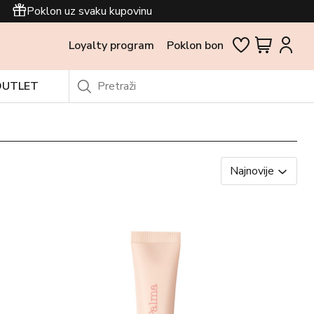
Poklon uz svaku kupovinu
Loyalty program
Poklon bon
OUTLET
Najnovije