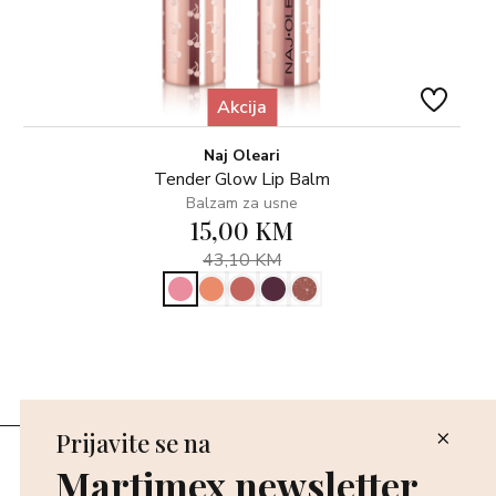
Akcija
Naj Oleari
Tender Glow Lip Balm
Balzam za usne
15,00 KM
43,10 KM
Prijavite se na
Poslovnice
Martimex newsletter
Povrat i reklamacija