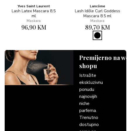
Yves Saint Laurent
Lancôme
Lash Latex Mascara 8,5
Lash Idôle Curl Goddess
ml
Mascara 8.5 ml
Maskara
Maskara
96,90 KM
89,70 KM
Premijerno na we
shopu
Istražite
ekskluzivnu
ponudu
najnovijih
niche
parfema.
Trenutno
dostupno