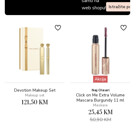
samo na
Istražite pon
web shopu!
Akcija
Devotion Makeup Set
Naj Oleari
Click on Me Extra Volume
Makeup set
Mascara Burgundy 11 ml
121,50 KM
Maskara
25,45 KM
50,90 KM