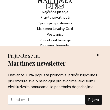
Najčešća pitanja
Pravila privatnosti
Opći uvjeti poslovanja
Martimex Loyalty Card
Poslovnice
Povrat i reklamacija
Dostava i isporuka
Plaćanje robe
Prijavite se na
Martimex newsletter
Newsletter
Ostvarite 10% popusta prilikom sljedeće kupovine i prvi otkrijte
Ostvarite 10% popusta prilikom sljedeće kupovine i
sve o najnovijim proizvodima, akcijskim i ekskluzivnim
ponudama te posebnim događanjima.
prvi otkrijte sve o najnovijim proizvodima, akcijskim i
ekskluzivnim ponudama te posebnim događanjima.
Prijava
Prijava