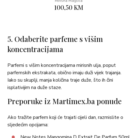
Mirisna maglica
100,50 KM
5. Odaberite parfeme s višim
koncentracijama
Parfemi s višim koncentracijama mirisnih ulja, poput
parfemskih ekstrakata, obično imaju duži vijek trajanja.
Iako su skuplji, manja količina traje duže, što ih čini
isplativijim na duže staze.
Preporuke iz Martimex.ba ponude
Ako tražite parfem koji će trajati cijeli dan, razmislite o
sljedećim opcijama:
New Notes Mangomina D Extrait De Parfum 50ml