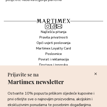
Najčešća pitanja
Pravila privatnosti
Opći uvjeti poslovanja
Martimex Loyalty Card
Poslovnice
Povrat i reklamacija
Dostava i isporuka
Plaćanje robe
Prijavite se na
Martimex newsletter
Newsletter
Ostvarite 10% popusta prilikom sljedeće kupovine i prvi otkrijte
Ostvarite 10% popusta prilikom sljedeće kupovine i
sve o najnovijim proizvodima, akcijskim i ekskluzivnim
ponudama te posebnim događanjima.
prvi otkrijte sve o najnovijim proizvodima, akcijskim i
ekskluzivnim ponudama te posebnim događanjima.
Prijava