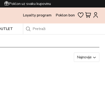
Poklon uz svaku kupovinu
Loyalty program
Poklon bon
OUTLET
Najnovije