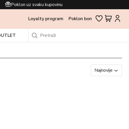
Poklon uz svaku kupovinu
Loyalty program
Poklon bon
OUTLET
Najnovije