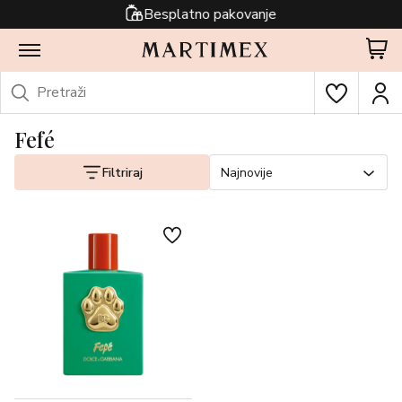
Besplatno pakovanje
Fefé
Filtriraj
Najnovije