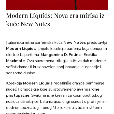
Modern Liquids: Nova era mirisa iz
kuće New Notes
Italijanska nišna parfemska kuća
New Notes
predstavlja
Modern Liquids
, smjelu kolekciju parfema koja donosi tri
ekstrakta parfema:
Mangomina D, Felina
i
Erotika
Maximale
. Ova savremena trilogija oličava duh moderne
sofisticiranosti kroz savršen spoj inovacije, elegancije i
senzorne dubine.
Kolekcija
Modern Liquids
redefiniše granice parfimerije
nudeći kompozicije koje su istovremeno
avangardne i
pristupačne
. Svaki miris je kreiran za kosmopolitskog
nosioca današnjice, balansirajući originalnost s profinjenim
dodirom poznatog – onog što rezonira s ličnim stilom i
emocionalnim izrazom.