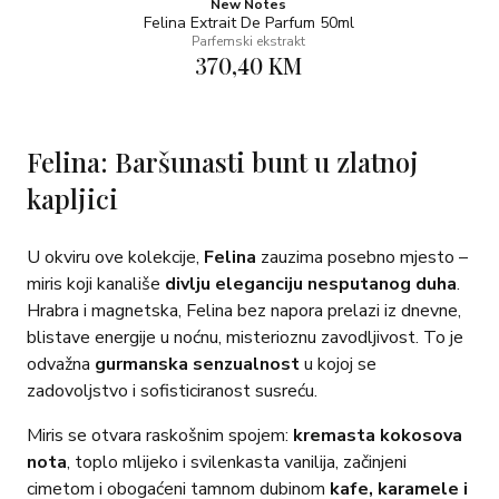
New Notes
Felina Extrait De Parfum 50ml
Parfemski ekstrakt
370,40 KM
Felina: Baršunasti bunt u zlatnoj
kapljici
U okviru ove kolekcije,
Felina
zauzima posebno mjesto –
miris koji kanališe
divlju eleganciju nesputanog duha
.
Hrabra i magnetska, Felina bez napora prelazi iz dnevne,
blistave energije u noćnu, misterioznu zavodljivost. To je
odvažna
gurmanska senzualnost
u kojoj se
zadovoljstvo i sofisticiranost susreću.
Miris se otvara raskošnim spojem:
kremasta kokosova
nota
, toplo mlijeko i svilenkasta vanilija, začinjeni
cimetom i obogaćeni tamnom dubinom
kafe, karamele i