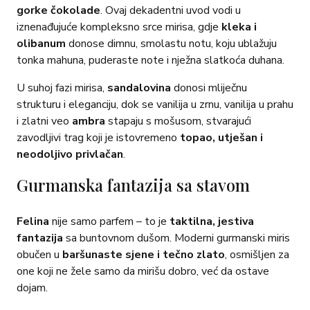
gorke čokolade
. Ovaj dekadentni uvod vodi u
iznenađujuće kompleksno srce mirisa, gdje
kleka i
olibanum
donose dimnu, smolastu notu, koju ublažuju
tonka mahuna, puderaste note i nježna slatkoća duhana.
U suhoj fazi mirisa,
sandalovina
donosi mliječnu
strukturu i eleganciju, dok se vanilija u zrnu, vanilija u prahu
i zlatni veo
ambra
stapaju s mošusom, stvarajući
zavodljivi trag koji je istovremeno
topao, utješan i
neodoljivo privlačan
.
Gurmanska fantazija sa stavom
Felina
nije samo parfem – to je
taktilna, jestiva
fantazija
sa buntovnom dušom. Moderni gurmanski miris
obučen u
baršunaste sjene i tečno zlato
, osmišljen za
one koji ne žele samo da mirišu dobro, već da ostave
dojam.