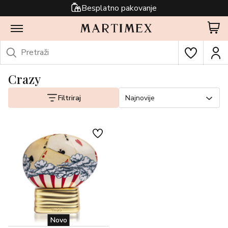
Besplatno pakovanje
Crazy
Filtriraj
Najnovije
Novo