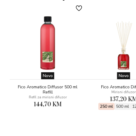
Novo
Novo
Fico Aromatico Diffusor 500 ml
Fico Aromatico Di
Refill
Mirisni difuzor
137,20 K
Refil za mirisni difuzor
144,70 KM
250 ml
500 ml
1