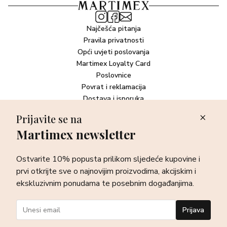
Najčešća pitanja
Pravila privatnosti
Opći uvjeti poslovanja
Martimex Loyalty Card
Poslovnice
Povrat i reklamacija
Dostava i isporuka
Plaćanje robe
Prijavite se na
Martimex newsletter
Newsletter
Ostvarite 10% popusta prilikom sljedeće kupovine i prvi otkrijte
Ostvarite 10% popusta prilikom sljedeće kupovine i
sve o najnovijim proizvodima, akcijskim i ekskluzivnim
ponudama te posebnim događanjima.
prvi otkrijte sve o najnovijim proizvodima, akcijskim i
ekskluzivnim ponudama te posebnim događanjima.
Prijava
Prijava