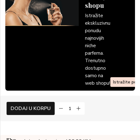
shopu
Istražite
ekskluzivnu
ponudu
najnovijih
niche
parfema.
Trenutno
dostupno
samo na
Istražite po
web shopu!
DODAJ U KORPU