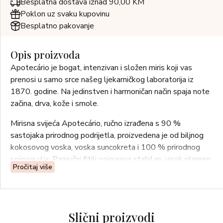
Besplatna dostava iznad 90,00 KM
Poklon uz svaku kupovinu
Besplatno pakovanje
Opis proizvoda
Apotecário je bogat, intenzivan i složen miris koji vas
prenosi u samo srce našeg ljekarničkog laboratorija iz
1870. godine. Na jedinstven i harmoničan način spaja note
začina, drva, kože i smole.
Mirisna svijeća Apotecário, ručno izrađena s 90 %
sastojaka prirodnog podrijetla, proizvedena je od biljnog
kokosovog voska, voska suncokreta i 100 % prirodnog
sojinog ulja. Pamučni fitilj osigurava stabilan, visok plamen
Pročitaj više
s niskim zagrijavanjem, a dugotrajno vrijeme gorenja nježno
i postojano ispunjava prostor mirisom.
Sadržaj: 250 g
Slični proizvodi