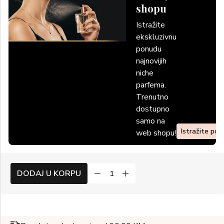
shopu
Istražite
ekskluzivnu
ponudu
najnovijih
niche
parfema.
Trenutno
dostupno
samo na
Istražite po
web shopu!
DODAJ U KORPU