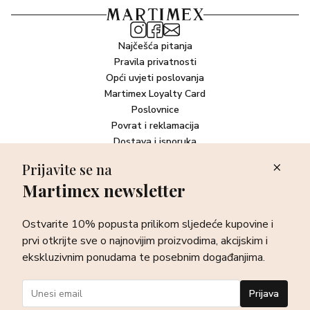
Najčešća pitanja
Pravila privatnosti
Opći uvjeti poslovanja
Martimex Loyalty Card
Poslovnice
Povrat i reklamacija
Dostava i isporuka
Plaćanje robe
Prijavite se na
Martimex newsletter
Newsletter
Ostvarite 10% popusta prilikom sljedeće kupovine i prvi otkrijte
Ostvarite 10% popusta prilikom sljedeće kupovine i
sve o najnovijim proizvodima, akcijskim i ekskluzivnim
ponudama te posebnim događanjima.
prvi otkrijte sve o najnovijim proizvodima, akcijskim i
ekskluzivnim ponudama te posebnim događanjima.
Prijava
Prijava