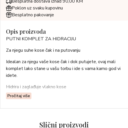
Besplatna dostava iznad 90,00 KM
Poklon uz svaku kupovinu
Besplatno pakovanje
Opis proizvoda
PUTNI KOMPLET ZA HIDRACIJU
Za njegu suhe kose čak i na putovanju
Idealan za njegu vaše kose čak i dok putujete, ovaj mali
komplet lako stane u vašu torbu i ide s vama kamo god vi
idete.
Hidrira i zaglađuje vlakno kose
Pročitaj više
Olakšava oblikovanje
Pruža mekoću i sjaj
Tip kose: suha i tanka kosa
Slični proizvodi