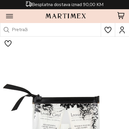
Besplatna dostava iznad 90,00 KM