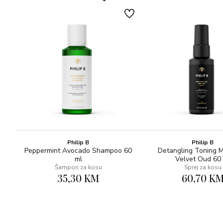
SPECIFIČNE POTREBE TANKE KOSE
Tanka i suha kosa može biti beživotna, lomljiva i teško ju je
oblikovati. Zahtijeva rutinu njege prilagođenu svojoj prirodi.
Treba je njegovati hidriranjem vlakna, što kosi daje
mekoću, sjaj i blistavost.
PROIZVODI
Huile de Leonor Greyl 25ml
Shampooing Crème Moelle de Bambou 50ml
Philip B
Philip B
Masque Fleurs de Jasmin 50ml
Peppermint Avocado Shampoo 60
Detangling Toning M
ml
Velvet Oud 60
Šampon za kosu
Sprej za kosu
35,30 KM
60,70 K