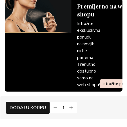
Premijerno na we
shopu
Istražite
ekskluzivnu
ponudu
najnovijih
niche
parfema.
Trenutno
dostupno
samo na
Istražite po
web shopu!
DODAJ U KORPU