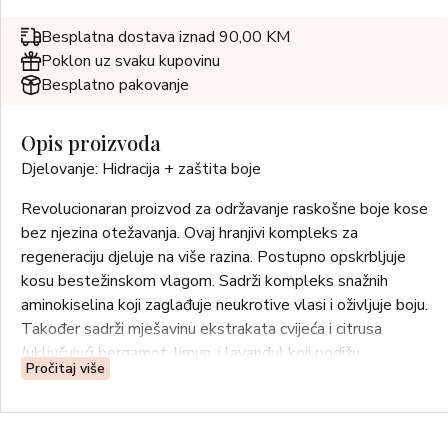
Besplatna dostava iznad 90,00 KM
Poklon uz svaku kupovinu
Besplatno pakovanje
Opis proizvoda
Djelovanje: Hidracija + zaštita boje
Revolucionaran proizvod za održavanje raskošne boje kose
bez njezina otežavanja. Ovaj hranjivi kompleks za
regeneraciju djeluje na više razina. Postupno opskrbljuje
kosu bestežinskom vlagom. Sadrži kompleks snažnih
aminokiselina koji zaglađuje neukrotive vlasi i oživljuje boju.
Također sadrži mješavinu ekstrakata cvijeća i citrusa
(uključujući bergamot, limun, i lavandu) koji podižu
Pročitaj više
raspoloženje, osvježavaju i oživljuju vlasište, a kosu čine
poletnom i blistavom. Također, izniman miris bilja je pravo
botaničko otkriće.