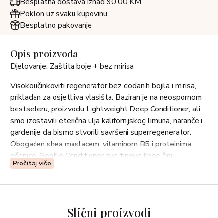
Besplatna dostava iznad 90,00 KM
Poklon uz svaku kupovinu
Besplatno pakovanje
Opis proizvoda
Djelovanje: Zaštita boje + bez mirisa
Visokoučinkoviti regenerator bez dodanih bojila i mirisa,
prikladan za osjetljiva vlasišta. Baziran je na neospornom
bestseleru, proizvodu Lightweight Deep Conditioner, ali
smo izostavili eterična ulja kalifornijskog limuna, naranče i
gardenije da bismo stvorili savršeni superregenerator.
Obogaćen shea maslacem, vitaminom B5 i proteinima
pšenice, Gentle Conditioner sve tipove kose čini
Pročitaj više
podatnima, mekima, sjajnima i poletnima.
Upotreba: Nježno umasirajte u čistu mokru kosu. Ostavite
da djeluje jednu do tri minute. Raščešljajte. Isperite.
Slični proizvodi