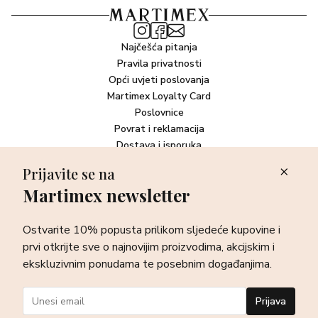
Najčešća pitanja
Pravila privatnosti
Opći uvjeti poslovanja
Martimex Loyalty Card
Poslovnice
Povrat i reklamacija
Dostava i isporuka
Plaćanje robe
Prijavite se na
Martimex newsletter
Newsletter
Ostvarite 10% popusta prilikom sljedeće kupovine i prvi otkrijte
Ostvarite 10% popusta prilikom sljedeće kupovine i
sve o najnovijim proizvodima, akcijskim i ekskluzivnim
ponudama te posebnim događanjima.
prvi otkrijte sve o najnovijim proizvodima, akcijskim i
ekskluzivnim ponudama te posebnim događanjima.
Prijava
Prijava