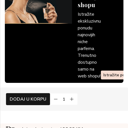
shopu
Istražite
ekskluzivnu
ponudu
najnovijih
niche
parfema.
Trenutno
dostupno
samo na
Istražite po
web shopu!
DODAJ U KORPU