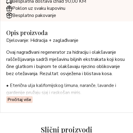
Besplatna dostava iznad 90,00 KM
Poklon uz svaku kupovinu
Besplatno pakovanje
Opis proizvoda
Djelovanje: Hidracija + zaglađivanje
Ovaj nagrađivani regenerator za hidraciju i olakšavanje
raščešljavanja sadrži mješavinu biljnih ekstrakata koji kosu
čine glatkom i bujnom te olakšavaju njezino oblikovanje
bez otežavanja. Rezultat: osvježena i blistava kosa.
• Eterična ulja kalifornijskog limuna, naranče, lavande i
gardenije pružaju sjaj i raskošan miris.
• Regenerira i raspliće neukrotivu kosu te je čini
Pročitaj više
svilenkasto mekom.
• Hranjiva mješavina afričkog shea maslaca, pšeničnih klica i
proteina soje daje potrebnu vlagu.
Slični proizvodi