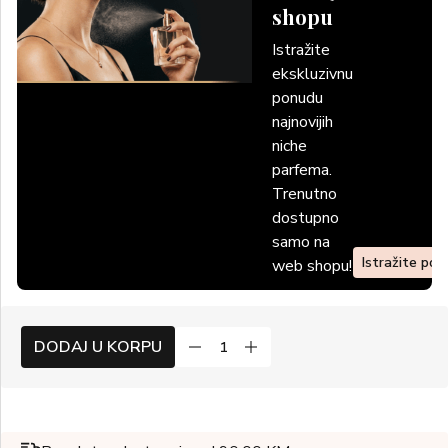
shopu
Istražite
ekskluzivnu
ponudu
najnovijih
niche
parfema.
Trenutno
dostupno
samo na
Istražite po
web shopu!
DODAJ U KORPU