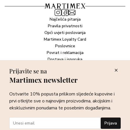
Kompletan i aktualan popis sastojaka pročitajte na
pakiranju.
Najčešća pitanja
Pravila privatnosti
Opći uvjeti poslovanja
Martimex Loyalty Card
Poslovnice
Povrat i reklamacija
Dostava i isporuka
Plaćanje robe
Prijavite se na
Martimex newsletter
Newsletter
Ostvarite 10% popusta prilikom sljedeće kupovine i prvi otkrijte
Ostvarite 10% popusta prilikom sljedeće kupovine i
sve o najnovijim proizvodima, akcijskim i ekskluzivnim
ponudama te posebnim događanjima.
prvi otkrijte sve o najnovijim proizvodima, akcijskim i
ekskluzivnim ponudama te posebnim događanjima.
Prijava
Prijava