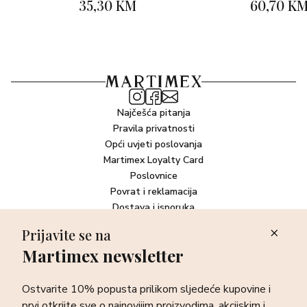
Oil, Sodium Benzoate, Phenoxyethanol, Chlorphenesin,
35,30 KM
60,70 K
Pelargonium Graveolens Flower Oil, Fragrance (Parfum),
Limonene, Amyl Cinnamal.
*Proizvođač može odlučiti promijeniti sastav proizvoda.
Kompletan i aktualan popis sastojaka pročitajte na
pakiranju.
Najčešća pitanja
Pravila privatnosti
Opći uvjeti poslovanja
Martimex Loyalty Card
Poslovnice
Povrat i reklamacija
Dostava i isporuka
Plaćanje robe
Prijavite se na
Martimex newsletter
Newsletter
Ostvarite 10% popusta prilikom sljedeće kupovine i prvi otkrijte
Ostvarite 10% popusta prilikom sljedeće kupovine i
sve o najnovijim proizvodima, akcijskim i ekskluzivnim
ponudama te posebnim događanjima.
prvi otkrijte sve o najnovijim proizvodima, akcijskim i