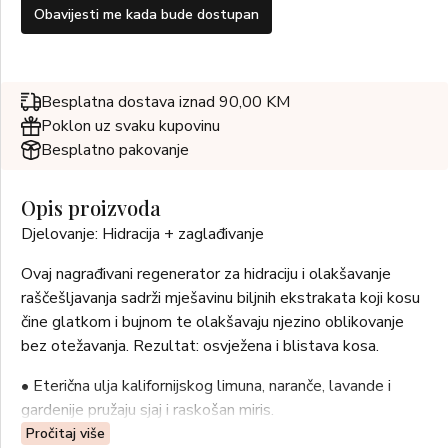
Obavijesti me kada bude dostupan
Besplatna dostava iznad 90,00 KM
Poklon uz svaku kupovinu
Besplatno pakovanje
Opis proizvoda
Djelovanje: Hidracija + zaglađivanje
Ovaj nagrađivani regenerator za hidraciju i olakšavanje
raščešljavanja sadrži mješavinu biljnih ekstrakata koji kosu
čine glatkom i bujnom te olakšavaju njezino oblikovanje
bez otežavanja. Rezultat: osvježena i blistava kosa.
• Eterična ulja kalifornijskog limuna, naranče, lavande i
gardenije pružaju sjaj i raskošan miris.
• Regenerira i raspliće neukrotivu kosu te je čini
Pročitaj više