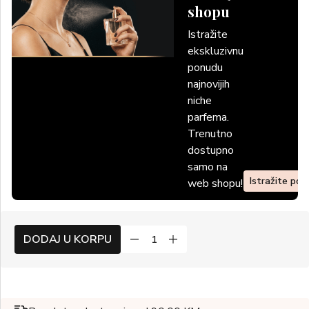
shopu
Istražite
ekskluzivnu
ponudu
najnovijih
niche
parfema.
Trenutno
dostupno
samo na
Istražite po
web shopu!
DODAJ U KORPU