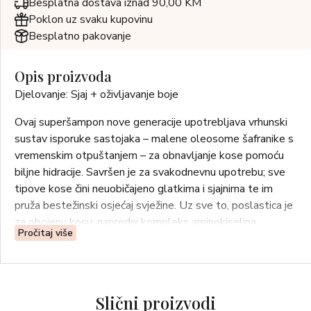
Besplatna dostava iznad 90,00 KM
Poklon uz svaku kupovinu
Besplatno pakovanje
Opis proizvoda
Djelovanje: Sjaj + oživljavanje boje
Ovaj superšampon nove generacije upotrebljava vrhunski
sustav isporuke sastojaka – malene oleosome šafranike s
vremenskim otpuštanjem – za obnavljanje kose pomoću
biljne hidracije. Savršen je za svakodnevnu upotrebu; sve
tipove kose čini neuobičajeno glatkima i sjajnima te im
pruža bestežinski osjećaj svježine. Uz sve to, poslastica je
za obojenu kosu: napredni kompleks aminokiselina
Pročitaj više
poboljšava svaku nijansu i čini je blistavom.
• Kosi daje blagi miris zahvaljujući laganim, zavodljivim
notama čistog ouda.
Slični proizvodi
• Ostvarenje snova svih tipova kose: oblikuje kovrče,