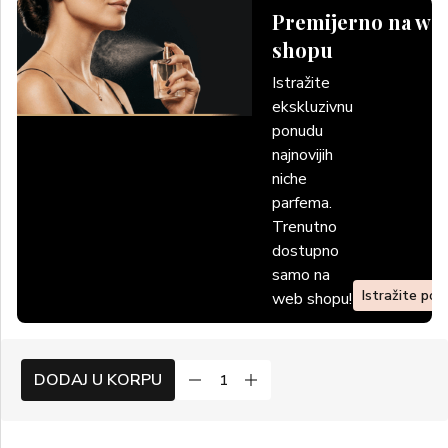
Premijerno na we
shopu
Istražite
ekskluzivnu
ponudu
najnovijih
niche
parfema.
Trenutno
dostupno
samo na
Istražite po
web shopu!
DODAJ U KORPU