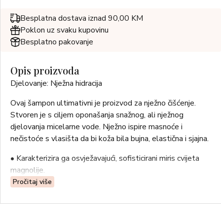
Besplatna dostava iznad 90,00 KM
Poklon uz svaku kupovinu
Besplatno pakovanje
Opis proizvoda
Djelovanje: Nježna hidracija
Ovaj šampon ultimativni je proizvod za nježno čišćenje.
Stvoren je s ciljem oponašanja snažnog, ali nježnog
djelovanja micelarne vode. Nježno ispire masnoće i
nečistoće s vlasišta da bi koža bila bujna, elastična i sjajna.
• Karakterizira ga osvježavajući, sofisticirani miris cvijeta
magnolije.
• Savršeni šampon koji svakodnevno može upotrebljavati
Pročitaj više
cijela obitelj.
• Originalna mješavina ekstrakata – ružmarina, lista
zelenog čaja, suncokreta i aloje – maze kosu blagim