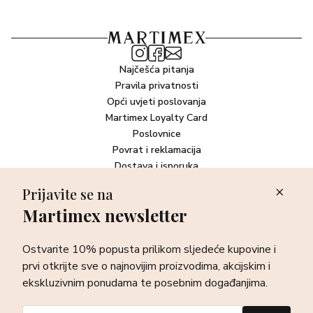
Panthenol, Camellia Sinensis Leaf Water, Cocos Nucifera
(Coconut) Water, Rosmarinus Officinalis (Rosemary) Leaf
Extract, Helianthus Annuus (Sunflower) Extract,
Tocopherol, Leuconostoc/Radish Root Ferment Filtrate,
Najčešća pitanja
Sodium Hyaluronate, Sodium Benzoate, Sodium
Pravila privatnosti
Salicylate, Linalool, Limonene, Hydroxycitronellal,
Opći uvjeti poslovanja
Geraniol, Benzyl Salicylate, Hexyl Cinnamal, Citronellol,
Martimex Loyalty Card
Cinnamal, Citral, Benzyl Benzoate.
Poslovnice
Povrat i reklamacija
*Proizvođač može odlučiti promijeniti sastav proizvoda.
Dostava i isporuka
Kompletan i aktualan popis sastojaka pročitajte na
Plaćanje robe
pakiranju.
Prijavite se na
Martimex newsletter
Newsletter
Ostvarite 10% popusta prilikom sljedeće kupovine i prvi otkrijte
Ostvarite 10% popusta prilikom sljedeće kupovine i
sve o najnovijim proizvodima, akcijskim i ekskluzivnim
ponudama te posebnim događanjima.
prvi otkrijte sve o najnovijim proizvodima, akcijskim i
ekskluzivnim ponudama te posebnim događanjima.
Prijava