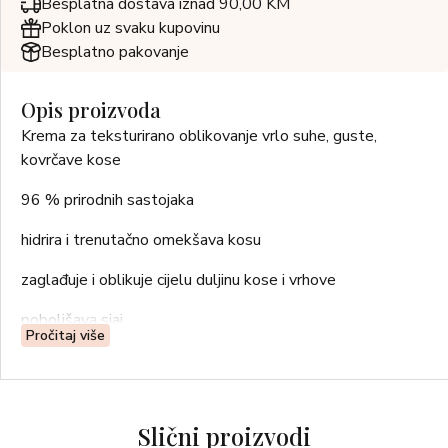
Besplatna dostava iznad 90,00 KM
Poklon uz svaku kupovinu
Besplatno pakovanje
Opis proizvoda
Krema za teksturirano oblikovanje vrlo suhe, guste,
kovrčave kose
96 % prirodnih sastojaka
hidrira i trenutačno omekšava kosu
zaglađuje i oblikuje cijelu duljinu kose i vrhove
poboljšava sjaj
Pročitaj više
štiti od sunca, vlage i kovrčanja
Tip kose: suha, kovrčava, gusta kosa
Slični proizvodi
UPUTE ZA UPOTREBU