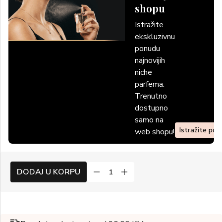
shopu
Istražite
ekskluzivnu
ponudu
najnovijih
niche
parfema.
Trenutno
dostupno
samo na
Istražite po
web shopu!
DODAJ U KORPU