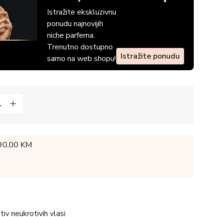
Istražite ekskluzivnu
ponudu najnovijih
niche parfema.
Trenutno dostupno
Istražite ponudu
samo na web shopu!
 90,00 KM
tiv neukrotivih vlasi