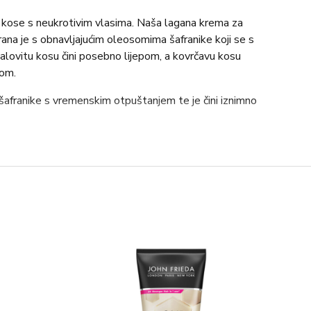
 kose s neukrotivim vlasima. Naša lagana krema za
rana je s obnavljajućim oleosomima šafranike koji se s
lovitu kosu čini posebno lijepom, a kovrčavu kosu
nom.
afranike s vremenskim otpuštanjem te je čini iznimno
selina koji obnavlja suhe vlasi i kosu čini sjajnijom, što
a antioksidacijsko djelovanje.
sofisticiranim mirisom cvjetova magnolije.
u. Osušite je na zraku ili sušilom za kosu s difuzorom.
l Alcohol, Fragrance (Parfum), Carthamus Tinctorius
sters, Panthenol, Tocopherol, Schinziophyton Rautanenii
d, Glycine, Alanine, Serine, Valine, Isoleucine, Proline,
ine, Sodium Hyaluronate, Glycolic Acid, Urea,
 Copolymer, Behentrimonium Chloride,