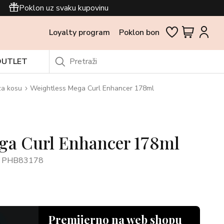
Poklon uz svaku kupovinu
Loyalty program
Poklon bon
OUTLET
za kosu
Weightless Mega Curl Enhancer 178ml
ga Curl Enhancer 178ml
: PHB83178
Premijerno na web shopu