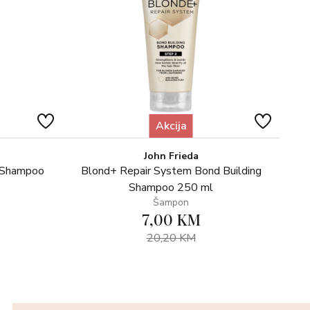
ethyl Propanol, Cetrimonium Methosulfate, Trehalose,
nium-37, Polyurethane-14, Quaternium-91, Cetrimonium
methicone, Tribehenin, C11-15 Pareth-7, C12-16 Pareth-
sorbate 60, Cetyl Alcohol, Isopropyl Alcohol, Sodium
dium Phosphate, Citric Acid, Sodium Phosphate,
m Glutamate Diacetate, Leuconostoc/Radish Root
te, Ethylhexylglycerin, Phenoxyethanol, Linalool, Hexyl
Akcija
ylate, Citronellol, Cinnamal, Hydroxycitronellal,
John Frieda
-Shampoo
Blond+ Repair System Bond Building
jeniti sastav proizvoda. Kompletan i aktualan popis
Shampoo 250 ml
.
Šampon
7,00 KM
20,20 KM