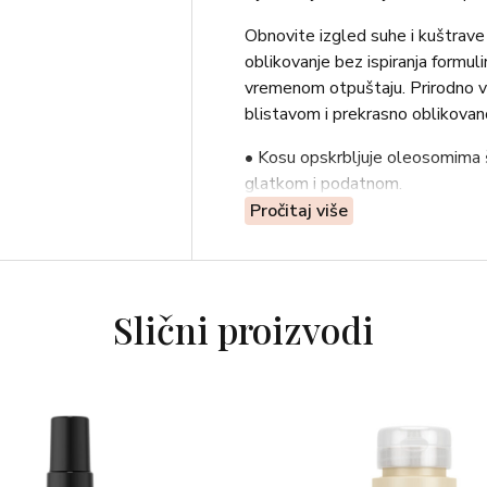
Obnovite izgled suhe i kuštrave
oblikovanje bez ispiranja formuli
vremenom otpuštaju. Prirodno va
blistavom i prekrasno oblikova
• Kosu opskrbljuje oleosomima š
glatkom i podatnom.
• Sadrži kompleks snažnih aminoki
Pročitaj više
boju čini bogatijom i blistavijom.
• Ekstrakt korijena rotkvice pruž
• Kosu obavija osvježavajućim i 
Slični proizvodi
Upotreba: Nanesite na vlažnu kos
Sastojci: Water (Aqua), Ceteary
(Safflower) Oleosomes, Cetyl E
Kernel Oil, Arginine, Aspartic Aci
Threonine, Histidine, Phenylalan
Gluconolactone, AMP-Acrylates