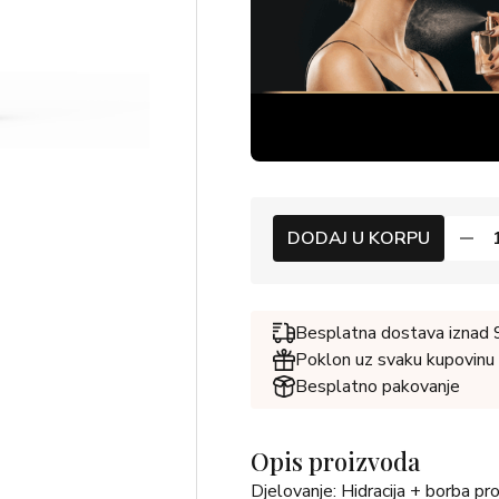
DODAJ U KORPU
Besplatna dostava iznad
Poklon uz svaku kupovinu
Besplatno pakovanje
Opis proizvoda
Djelovanje: Hidracija + borba pro