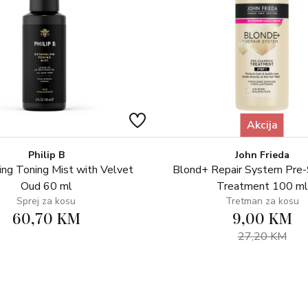
Hydroxyethylcellulose, Aminom
Polyquaternium-51, Polyquater
Chloride, Trimethylsiloxyamodi
9, Glycerin, Trideceth-12, Poly
PCA, Sodium Lactate, PCA, Diso
Tetrasodium EDTA, Tetrasodiu
Ferment Filtrate, Sodium Benzoa
Akcija
Cinnamal, Limonene, Benzyl Salic
Geraniol.
Philip B
John Frieda
ing Toning Mist with Velvet
Blond+ Repair System Pre
*Proizvođač može odlučiti promi
Oud 60 ml
Treatment 100 ml
sastojaka pročitajte na pakiranju
Sprej za kosu
Tretman za kosu
60,70 KM
9,00 KM
27,20 KM