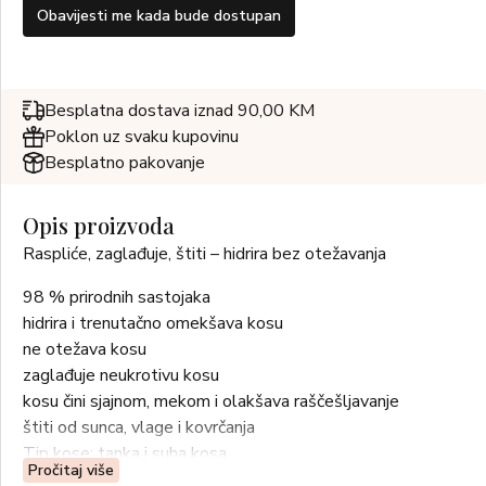
Obavijesti me kada bude dostupan
Besplatna dostava iznad 90,00 KM
Poklon uz svaku kupovinu
Besplatno pakovanje
Opis proizvoda
Raspliće, zaglađuje, štiti – hidrira bez otežavanja
98 % prirodnih sastojaka
hidrira i trenutačno omekšava kosu
ne otežava kosu
zaglađuje neukrotivu kosu
kosu čini sjajnom, mekom i olakšava raščešljavanje
štiti od sunca, vlage i kovrčanja
Tip kose: tanka i suha kosa
Pročitaj više