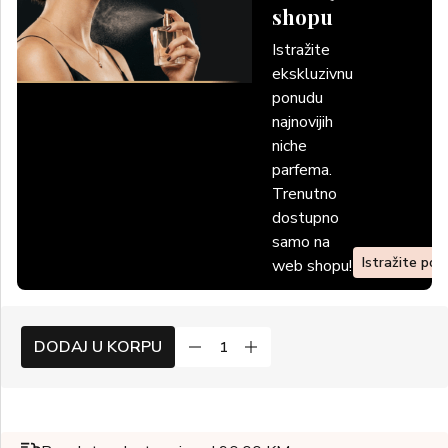
shopu
Istražite
ekskluzivnu
ponudu
najnovijih
niche
parfema.
Trenutno
dostupno
samo na
Istražite po
web shopu!
DODAJ U KORPU