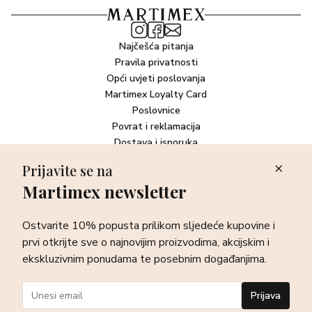
Najčešća pitanja
Pravila privatnosti
Opći uvjeti poslovanja
Martimex Loyalty Card
Poslovnice
Povrat i reklamacija
Dostava i isporuka
Plaćanje robe
Prijavite se na
Martimex newsletter
Newsletter
Ostvarite 10% popusta prilikom sljedeće kupovine i prvi otkrijte
Ostvarite 10% popusta prilikom sljedeće kupovine i
sve o najnovijim proizvodima, akcijskim i ekskluzivnim
ponudama te posebnim događanjima.
prvi otkrijte sve o najnovijim proizvodima, akcijskim i
ekskluzivnim ponudama te posebnim događanjima.
Prijava
Prijava