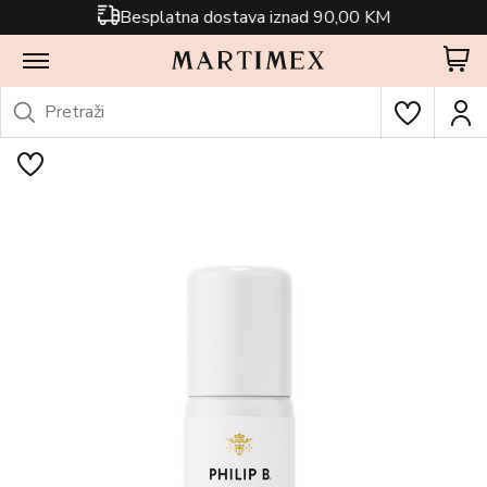
Besplatna dostava iznad 90,00 KM