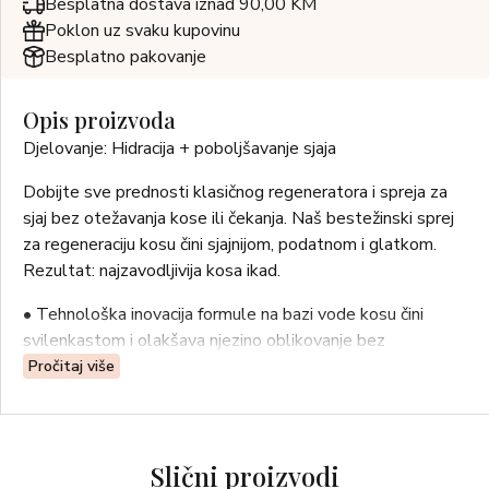
Besplatna dostava iznad 90,00 KM
Poklon uz svaku kupovinu
Besplatno pakovanje
Opis proizvoda
Djelovanje: Hidracija + poboljšavanje sjaja
Dobijte sve prednosti klasičnog regeneratora i spreja za
sjaj bez otežavanja kose ili čekanja. Naš bestežinski sprej
za regeneraciju kosu čini sjajnijom, podatnom i glatkom.
Rezultat: najzavodljivija kosa ikad.
• Tehnološka inovacija formule na bazi vode kosu čini
svilenkastom i olakšava njezino oblikovanje bez
otežavanja.
Pročitaj više
• Beživotne, dehidrirane vlasi čini blistavima i dinamičnima.
• Originalni kompleks kamilice, gaveza, cvijeta kane,
poljske preslice, hmelja, ružmarina, lista koprive i narančine
Slični proizvodi
kore ima blago obnavljajuće djelovanje.