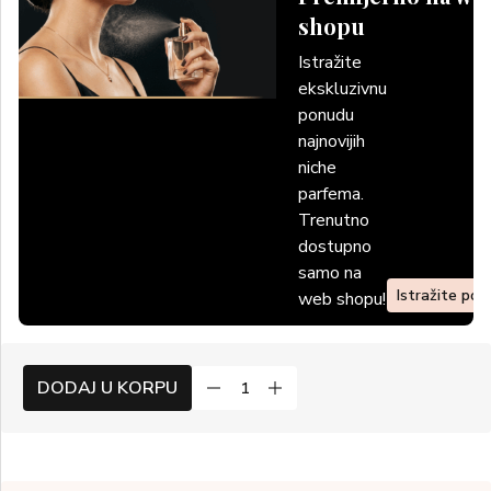
shopu
Istražite
ekskluzivnu
ponudu
najnovijih
niche
parfema.
Trenutno
dostupno
samo na
Istražite po
web shopu!
DODAJ U KORPU