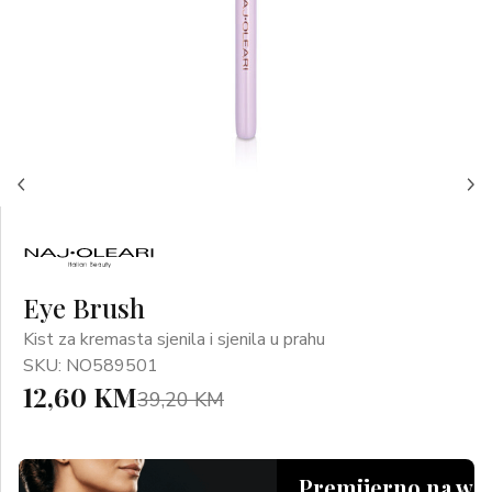
Eye Brush
Kist za kremasta sjenila i sjenila u prahu
SKU: NO589501
12,60 KM
39,20 KM
Premijerno na we