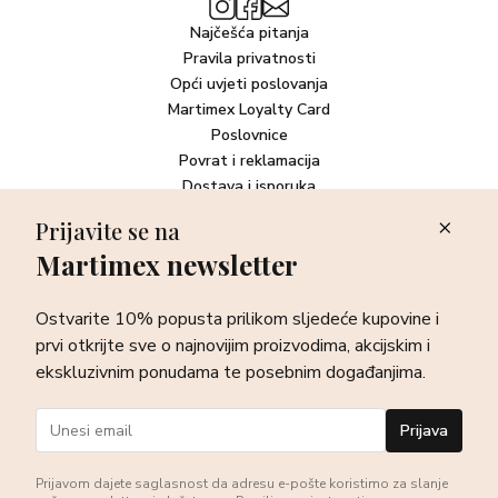
Najčešća pitanja
Pravila privatnosti
Opći uvjeti poslovanja
Martimex Loyalty Card
Poslovnice
Povrat i reklamacija
Dostava i isporuka
Plaćanje robe
Prijavite se na
Martimex newsletter
Newsletter
Ostvarite 10% popusta prilikom sljedeće kupovine i prvi otkrijte
Ostvarite 10% popusta prilikom sljedeće kupovine i
sve o najnovijim proizvodima, akcijskim i ekskluzivnim
ponudama te posebnim događanjima.
prvi otkrijte sve o najnovijim proizvodima, akcijskim i
ekskluzivnim ponudama te posebnim događanjima.
Prijava
Prijava
Prijavom dajete saglasnost da adresu e-pošte koristimo za slanje