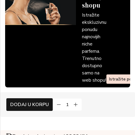
shopu
Istražite
ekskluzivnu
ponudu
najnovijih
niche
parfema.
Trenutno
dostupno
samo na
Istražite po
web shopu!
DODAJ U KORPU