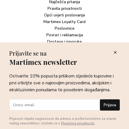
Najčešća pitanja
Pravila privatnosti
Opći uvjeti poslovanja
Martimex Loyalty Card
Poslovnice
Povrat i reklamacija
Dostava i isporuka
Plaćanje robe
Prijavite se na
Martimex newsletter
Newsletter
Ostvarite 10% popusta prilikom sljedeće kupovine i prvi otkrijte
Ostvarite 10% popusta prilikom sljedeće kupovine i
sve o najnovijim proizvodima, akcijskim i ekskluzivnim
ponudama te posebnim događanjima.
prvi otkrijte sve o najnovijim proizvodima, akcijskim i
ekskluzivnim ponudama te posebnim događanjima.
Prijava
Prijava
Prijavom dajete saglasnost da adresu e-pošte koristimo za slanje
našeg newslettera i slažete se s
Pravilima privatnosti
.
©Martimex 2026