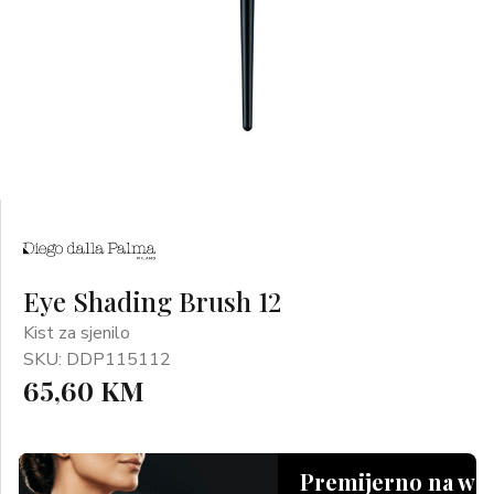
Eye Shading Brush 12
Kist za sjenilo
SKU: DDP115112
65,60 KM
Premijerno na we