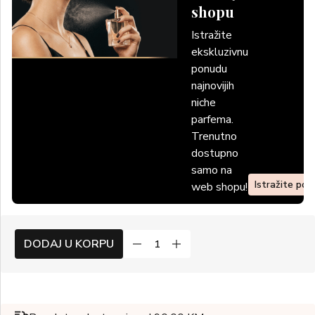
shopu
Istražite
ekskluzivnu
ponudu
najnovijih
niche
parfema.
Trenutno
dostupno
samo na
Istražite po
web shopu!
DODAJ U KORPU