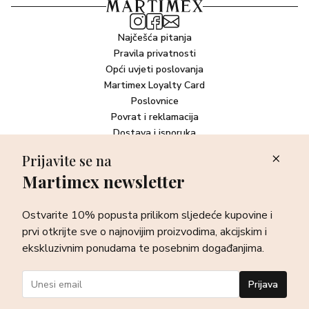
Najčešća pitanja
Pravila privatnosti
Opći uvjeti poslovanja
Martimex Loyalty Card
Poslovnice
Povrat i reklamacija
Dostava i isporuka
Plaćanje robe
Prijavite se na
Martimex newsletter
Newsletter
Ostvarite 10% popusta prilikom sljedeće kupovine i prvi otkrijte
Ostvarite 10% popusta prilikom sljedeće kupovine i
sve o najnovijim proizvodima, akcijskim i ekskluzivnim
ponudama te posebnim događanjima.
prvi otkrijte sve o najnovijim proizvodima, akcijskim i
ekskluzivnim ponudama te posebnim događanjima.
Prijava
Prijava