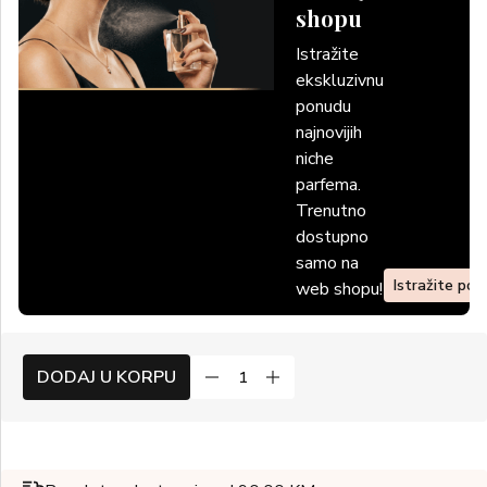
shopu
Istražite
ekskluzivnu
ponudu
najnovijih
niche
parfema.
Trenutno
dostupno
samo na
Istražite po
web shopu!
DODAJ U KORPU