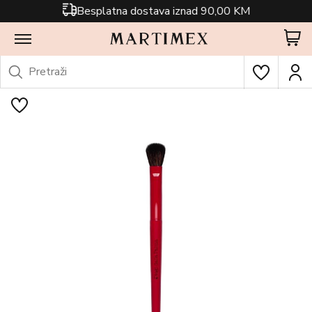
Besplatna dostava iznad 90,00 KM