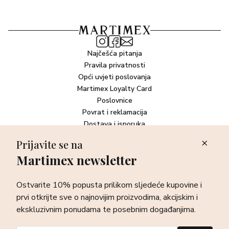
Najčešća pitanja
Pravila privatnosti
Opći uvjeti poslovanja
Martimex Loyalty Card
Poslovnice
Povrat i reklamacija
Dostava i isporuka
Plaćanje robe
Prijavite se na
Martimex newsletter
Newsletter
Ostvarite 10% popusta prilikom sljedeće kupovine i prvi otkrijte
Ostvarite 10% popusta prilikom sljedeće kupovine i
sve o najnovijim proizvodima, akcijskim i ekskluzivnim
ponudama te posebnim događanjima.
prvi otkrijte sve o najnovijim proizvodima, akcijskim i
ekskluzivnim ponudama te posebnim događanjima.
Prijava