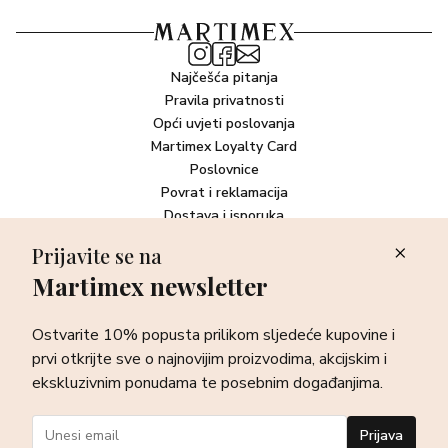
Najčešća pitanja
Pravila privatnosti
Opći uvjeti poslovanja
Martimex Loyalty Card
Poslovnice
Povrat i reklamacija
Dostava i isporuka
Plaćanje robe
Prijavite se na
Martimex newsletter
Newsletter
Ostvarite 10% popusta prilikom sljedeće kupovine i prvi otkrijte
Ostvarite 10% popusta prilikom sljedeće kupovine i
sve o najnovijim proizvodima, akcijskim i ekskluzivnim
ponudama te posebnim događanjima.
prvi otkrijte sve o najnovijim proizvodima, akcijskim i
ekskluzivnim ponudama te posebnim događanjima.
Prijava
Prijava