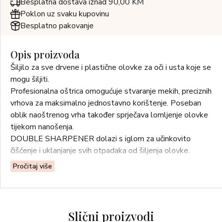
Besplatna dostava iznad 90,00 KM
Poklon uz svaku kupovinu
Besplatno pakovanje
Opis proizvoda
Šiljilo za sve drvene i plastične olovke za oči i usta koje se
mogu šiljiti.
Profesionalna oštrica omogućuje stvaranje mekih, preciznih
vrhova za maksimalno jednostavno korištenje. Poseban
oblik naoštrenog vrha također sprječava lomljenje olovke
tijekom nanošenja.
DOUBLE SHARPENER dolazi s iglom za učinkovito
čišćenje i uklanjanje svih otpadaka od šiljenja olovke.
Praktično ga je koristiti za sve olovke koje se mogu
Pročitaj više
naoštriti. Osnovni dodatak u kozmetičkoj torbici spreman
za korištenje u svakom trenutku!
Upute:
Praktični spremnik omogućuje vam da ga koristite u bilo
Slični proizvodi