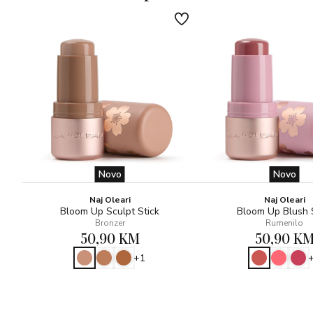
koje vrijeme.
Igla koja dolazi u paketu vam omogućuje da učinkovito
čistite oštricu nakon svake upotrebe
Novo
Novo
Naj Oleari
Naj Oleari
Bloom Up Sculpt Stick
Bloom Up Blush 
Bronzer
Rumenilo
50,90 KM
50,90 K
+1