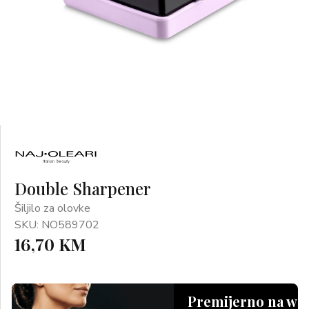
Double Sharpener
Šiljilo za olovke
SKU: NO589702
16,70 KM
Premijerno na we