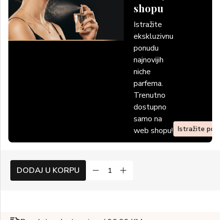
shopu
Istražite
ekskluzivnu
ponudu
najnovijih
niche
parfema.
Trenutno
dostupno
samo na
Istražite po
web shopu!
DODAJ U KORPU