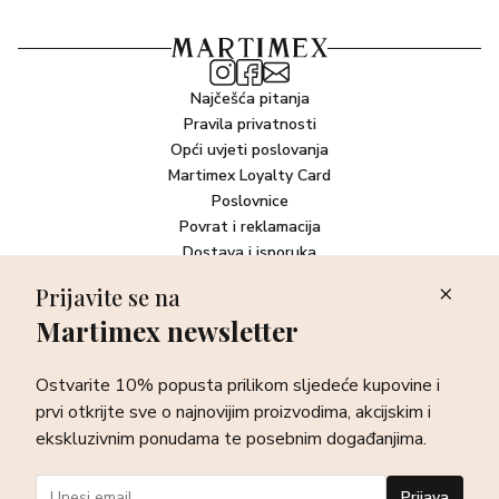
Najčešća pitanja
Pravila privatnosti
Opći uvjeti poslovanja
Martimex Loyalty Card
Poslovnice
Povrat i reklamacija
Dostava i isporuka
Plaćanje robe
Prijavite se na
Martimex newsletter
Newsletter
Ostvarite 10% popusta prilikom sljedeće kupovine i prvi otkrijte
Ostvarite 10% popusta prilikom sljedeće kupovine i
sve o najnovijim proizvodima, akcijskim i ekskluzivnim
ponudama te posebnim događanjima.
prvi otkrijte sve o najnovijim proizvodima, akcijskim i
ekskluzivnim ponudama te posebnim događanjima.
Prijava
Prijava